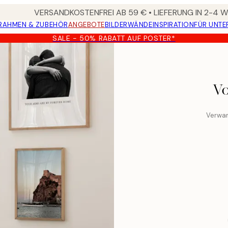
VERSANDKOSTENFREI AB 59 € • LIEFERUNG IN 2-4
RAHMEN & ZUBEHÖR
ANGEBOTE
BILDERWÄNDE
INSPIRATION
FÜR UNT
SALE - 50% RABATT AUF POSTER*
Vo
Verwan