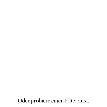
Sandton
Ab 19,96 €
24,95 €
20%*
Oder probiere einen Filter aus…