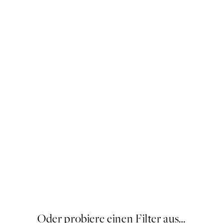
Sandton
Ab 19,96 €
24,95 €
20%*
Oder probiere einen Filter aus…