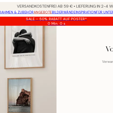
VERSANDKOSTENFREI AB 59 € • LIEFERUNG IN 2-4
RAHMEN & ZUBEHÖR
ANGEBOTE
BILDERWÄNDE
INSPIRATION
FÜR UNT
SALE - 50% RABATT AUF POSTER*
0 Min.
0 s
Gültig
bis:
2026-
08-
09
Vo
Verwan