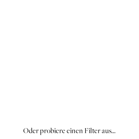
Sandton
Ab 19,96 €
24,95 €
20%*
Oder probiere einen Filter aus…