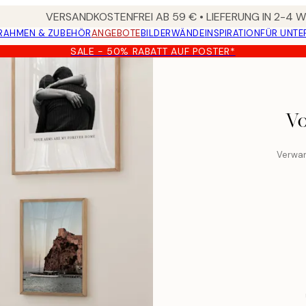
VERSANDKOSTENFREI AB 59 € • LIEFERUNG IN 2-4
RAHMEN & ZUBEHÖR
ANGEBOTE
BILDERWÄNDE
INSPIRATION
FÜR UNT
SALE - 50% RABATT AUF POSTER*
Vo
Verwan