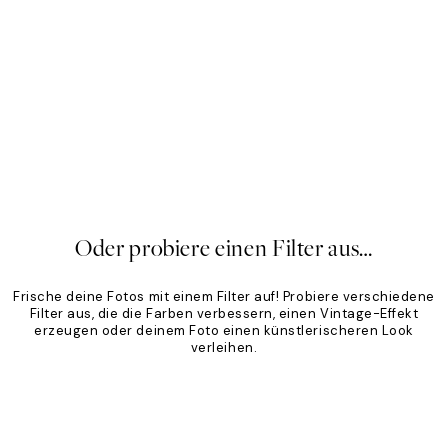
sic
Sandton
,95 €
Ab 19,96 €
24,95 €
20%*
Oder probiere einen Filter aus…
Frische deine Fotos mit einem Filter auf! Probiere verschiedene
Filter aus, die die Farben verbessern, einen Vintage-Effekt
erzeugen oder deinem Foto einen künstlerischeren Look
verleihen.
Product
Slider