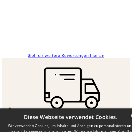
Kundenbewertungen
Great
1 Jun
Maja S
Sieh dir weitere Bewertungen hier an
SCHNELLE LIEFERUNG
Diese Webseite verwendet Cookies.
2-4 Werktage
Wir verwenden Cookies, um Inhalte und Anzeigen zu personalisieren un
unseren Datenverkehr zu analysieren. Wir geben Informationen über Ih
DUTCH