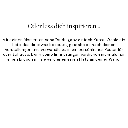
Ab 19,96 €
24,95 €
Ab 
20%*
20
Oder lass dich inspirieren…
Mit deinen Momenten schaffst du ganz einfach Kunst. Wähle ein
Foto, das dir etwas bedeutet, gestalte es nach deinen
Vorstellungen und verwandle es in ein persönliches Poster für
dein Zuhause. Denn deine Erinnerungen verdienen mehr als nur
einen Bildschirm, sie verdienen einen Platz an deiner Wand.
Product
Slider