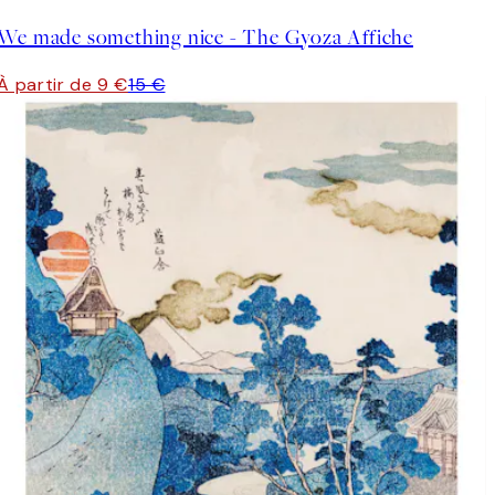
We made something nice - The Gyoza Affiche
À partir de 9 €
15 €