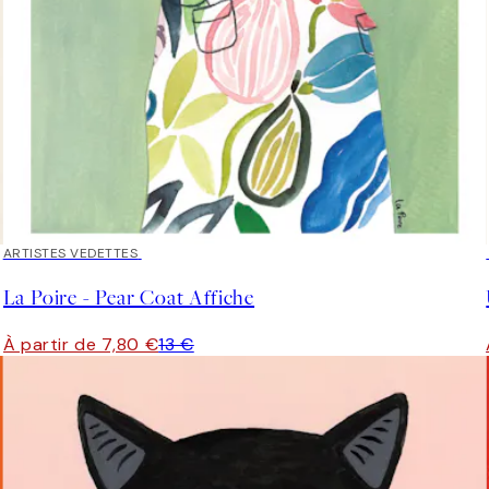
40%*
ARTISTES VEDETTES
La Poire - Pear Coat Affiche
À partir de 7,80 €
13 €