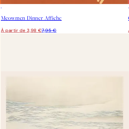
50%*
Meowmen Dinner Affiche
À partir de 3,98 €
7,95 €