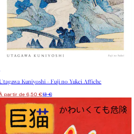
50%*
Utagawa Kuniyoshi - Fuji no Yukei Affiche
À partir de 6,50 €
13 €