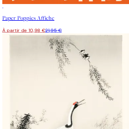
50%*
Paper Poppies Affiche
À partir de 10,98 €
21,95 €