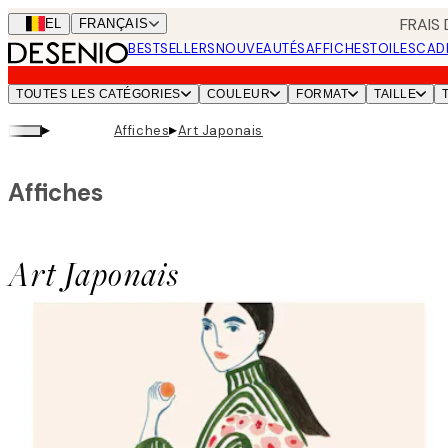
Skip
FRAIS
BEL
FRANÇAIS
to
BESTSELLERS
NOUVEAUTÉS
AFFICHES
TOILES
CAD
main
content.
TOUTES LES CATÉGORIES
COULEUR
FORMAT
TAILLE
▸
▸
Affiches
Art Japonais
Affiches
Art Japonais