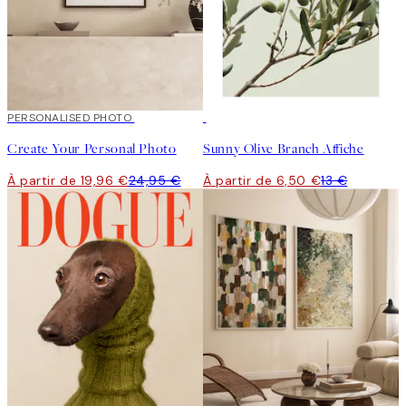
20%*
PERSONALISED PHOTO
Créer de l'Art
50%*
Create Your Personal Photo
Sunny Olive Branch Affiche
À partir de 19,96 €
24,95 €
À partir de 6,50 €
13 €