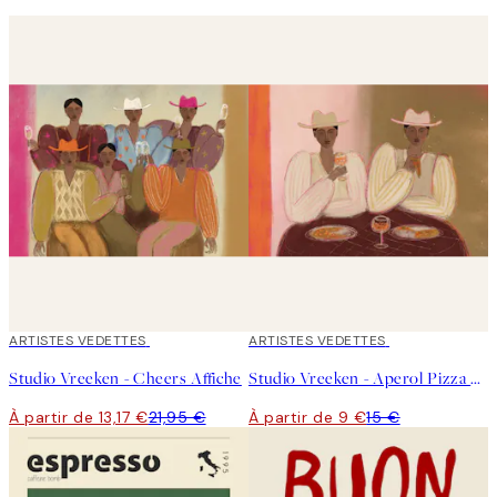
40%*
ARTISTES VEDETTES
40%*
ARTISTES VEDETTES
Studio Vreeken - Cheers Affiche
Studio Vreeken - Aperol Pizza Party Affiche
À partir de 13,17 €
21,95 €
À partir de 9 €
15 €