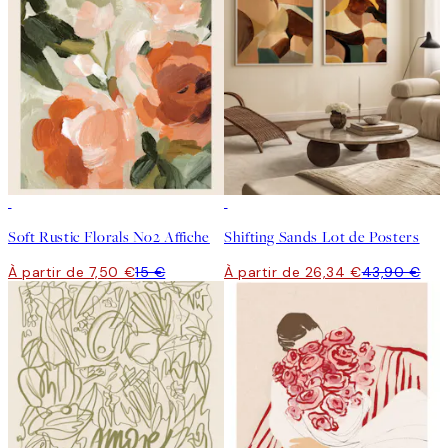
50%*
-40%
Soft Rustic Florals No2 Affiche
Shifting Sands Lot de Posters
À partir de 7,50 €
15 €
À partir de 26,34 €
43,90 €