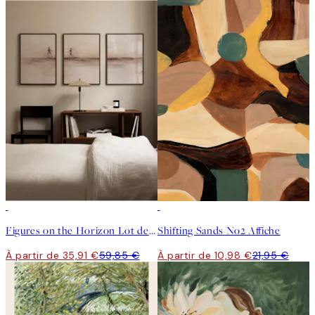
-40%
50%*
Figures on the Horizon Lot de Posters
Shifting Sands No2 Affiche
À partir de 35,91 €
59,85 €
À partir de 10,98 €
21,95 €