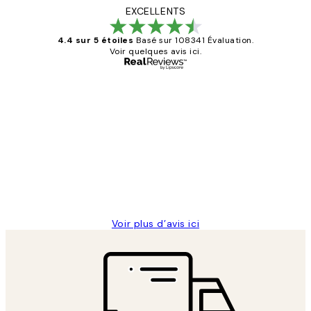
EXCELLENTS
4.4 sur 5 étoiles
Basé sur 108341 Évaluation.
Voir quelques avis ici.
Acheteur vérifié
Avis
des
Impression que le colis avait été
clients
ouvert.Feuille enveloppant les affiches
abîmées aux extrémités.
4 juin
Edith G
Voir plus d’avis ici