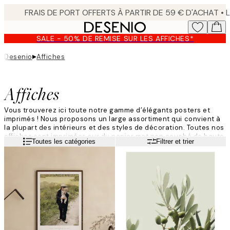
Skip
to
main
SALE - 50% DE REMISE SUR LES AFFICHES*
content.
▸
Desenio
Affiches
Affiches
Vous trouverez ici toute notre gamme d’élégants posters et
imprimés ! Nous proposons un large assortiment qui convient à
la plupart des intérieurs et des styles de décoration. Toutes nos
affiches sont imprimées sur du papier mat non couché de haute
Lire la suite
Toutes les catégories
Filtrer et trier
qualité et nous
renouvellons en continu nos posters pour que
vous puissiez toujours trouver le produit qui correspond à vos
besoins. Donnez un coup de jeune à vos murs en les décorant
avec des affiches tendance de Desenio !