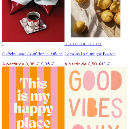
50%*
50%*
STUDIO COLLECTION
Caffeine and Confidence Affiche
Lemons In Sunlight Poster
À partir de 9,98 €
19,95 €
À partir de 6,50 €
13 €