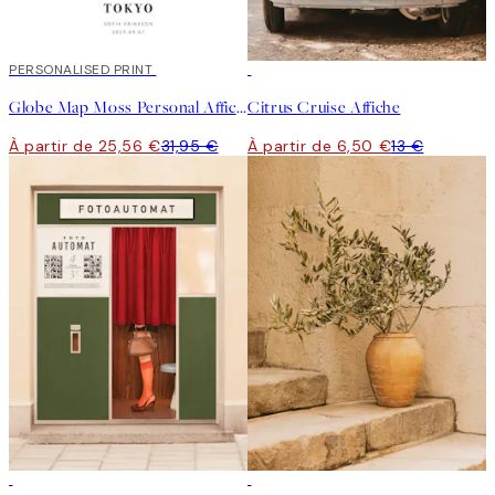
20%*
PERSONALISED PRINT
50%*
Globe Map Moss Personal Affiche
Citrus Cruise Affiche
À partir de 25,56 €
31,95 €
À partir de 6,50 €
13 €
50%*