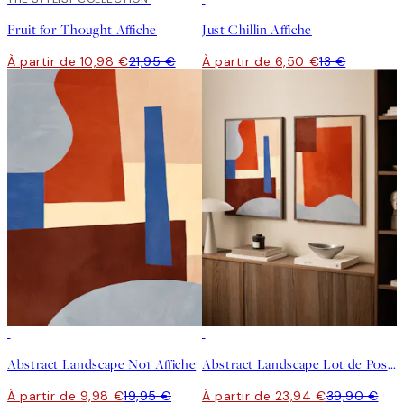
Fruit for Thought Affiche
Just Chillin Affiche
À partir de 10,98 €
21,95 €
À partir de 6,50 €
13 €
50%*
-40%
Abstract Landscape No1 Affiche
Abstract Landscape Lot de Posters
À partir de 9,98 €
19,95 €
À partir de 23,94 €
39,90 €