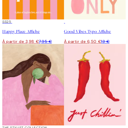
50%*
SS25
50%*
Happy Place Affiche
Good Vibes Typo Affiche
À partir de 3,98 €
7,95 €
À partir de 6,50 €
13 €
50%*
THE STYLIST COLLECTION
50%*