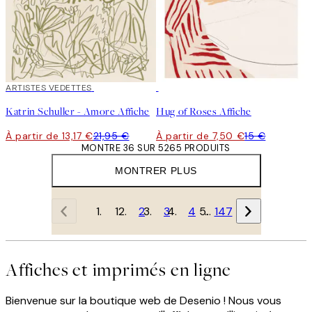
40%*
ARTISTES VEDETTES
50%*
Katrin Schuller - Amore Affiche
Hug of Roses Affiche
À partir de 13,17 €
21,95 €
À partir de 7,50 €
15 €
MONTRE 36 SUR 5265 PRODUITS
MONTRER PLUS
1
2
3
4
…
147
Affiches et imprimés en ligne
Bienvenue sur la boutique web de Desenio ! Nous vous