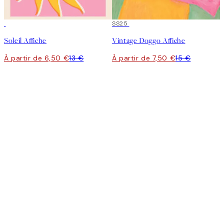
50%*
50%*
SS25
Soleil Affiche
Vintage Doggo Affiche
À partir de 6,50 €
13 €
À partir de 7,50 €
15 €