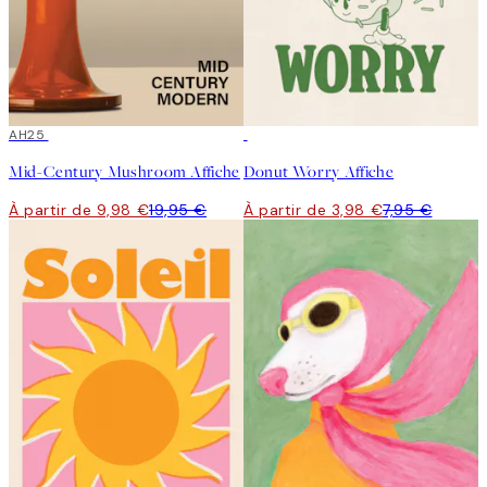
50%*
AH25
50%*
Mid-Century Mushroom Affiche
Donut Worry Affiche
À partir de 9,98 €
19,95 €
À partir de 3,98 €
7,95 €