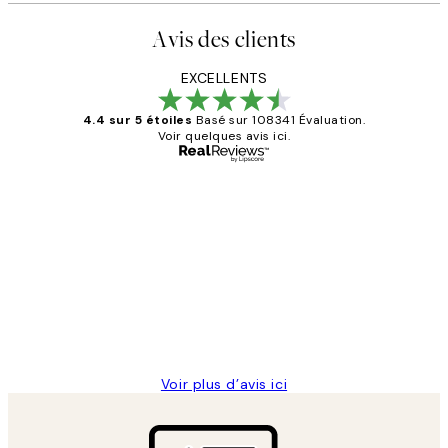
Avis des clients
EXCELLENTS
4.4 sur 5 étoiles
Basé sur 108341 Évaluation.
Voir quelques avis ici.
Acheteur vérifié
Avis
des
Impression que le colis avait été
clients
ouvert.Feuille enveloppant les affiches
abîmées aux extrémités.
4 juin
Edith G
Voir plus d’avis ici