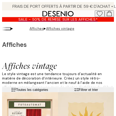
Skip
to
main
SALE - 50% DE REMISE SUR LES AFFICHES*
content.
▸
▸
Affiches
Affiches vintage
Affiches
Affiches vintage
Le style vintage est une tendance toujours d’actualité en
matière de décoration d'intérieure. Créez un style rétro-
moderne en mélangeant l’ancien et le neuf à l'aide de nos
affiches vintage.
Ornez vos murs de photos d'athlètes du début
Lire la suite
Toutes les catégories
Filtrer et trier
du 20e siècle ou de motifs de fleurs et de plantes qui vous
rappeleront les salles de classe de votre enfance