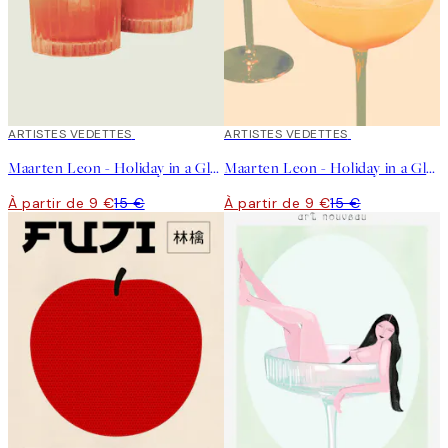
40%*
ARTISTES VEDETTES
40%*
ARTISTES VEDETTES
Maarten Leon - Holiday in a Glass No2 Affiche
Maarten Leon - Holiday in a Glass No1 Affiche
À partir de 9 €
15 €
À partir de 9 €
15 €