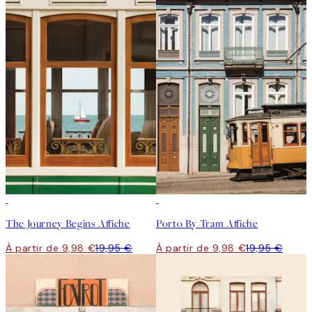
50%*
50%*
The Journey Begins Affiche
Porto By Tram Affiche
À partir de 9,98 €
19,95 €
À partir de 9,98 €
19,95 €