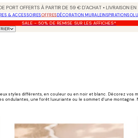
 DE PORT OFFERTS À PARTIR DE 59 € D'ACHAT • LIVRAISON E
RES & ACCESSOIRES
OFFRES
DÉCORATION MURALE
INSPIRATION
SOLU
SALE - 50% DE REMISE SUR LES AFFICHES*
TRIER
ux styles différents, en couleur ou en noir et blanc. Décorez vos 
es ondulantes, une forêt luxuriante ou le sommet d'une montagne.