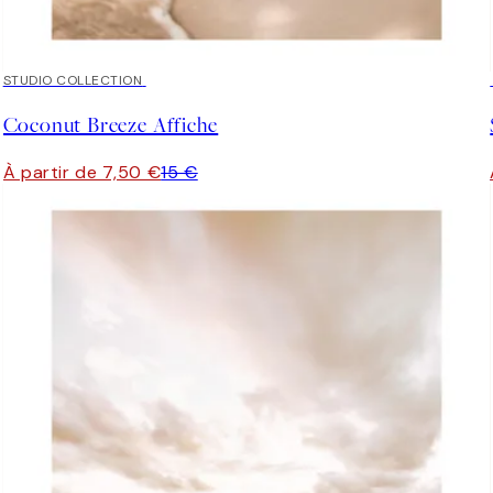
50%*
STUDIO COLLECTION
Coconut Breeze Affiche
À partir de 7,50 €
15 €