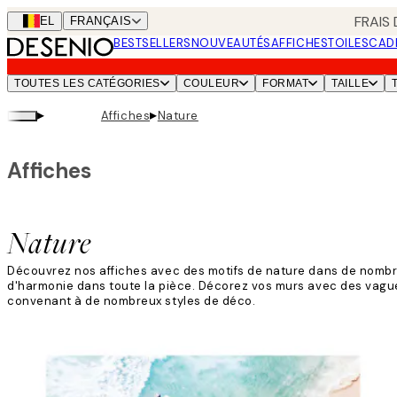
Skip
FRAIS
BEL
FRANÇAIS
to
BESTSELLERS
NOUVEAUTÉS
AFFICHES
TOILES
CAD
main
content.
TOUTES LES CATÉGORIES
COULEUR
FORMAT
TAILLE
▸
▸
Affiches
Nature
Affiches
Nature
Découvrez nos affiches avec des motifs de nature dans de nombre
d'harmonie dans toute la pièce. Décorez vos murs avec des vagu
convenant à de nombreux styles de déco.
Lire la suite