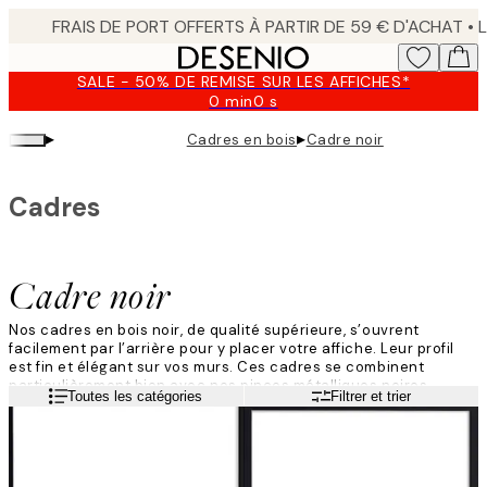
Skip
to
main
SALE - 50% DE REMISE SUR LES AFFICHES*
content.
0 min
0 s
Valable
jusqu'au
▸
▸
Cadres en bois
Cadre noir
:
2026-
08-
Cadres
09
Cadre noir
Nos cadres en bois noir, de qualité supérieure, s’ouvrent
facilement par l’arrière pour y placer votre affiche. Leur profil
est fin et élégant sur vos murs. Ces cadres se combinent
particulièrement bien avec nos pinces métalliques noires.
Lire la suite
Toutes les catégories
Filtrer et trier