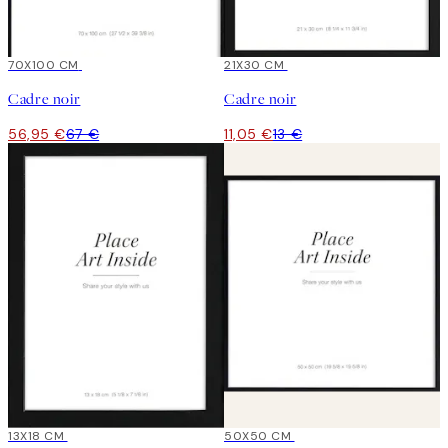
15%*
70X100 CM
15%*
21X30 CM
Cadre noir
Cadre noir
56,95 €
67 €
11,05 €
13 €
15%*
13X18 CM
15%*
50X50 CM