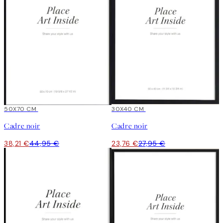
15%*
50X70 CM
15%*
30X40 CM
Cadre noir
Cadre noir
38,21 €
44,95 €
23,76 €
27,95 €