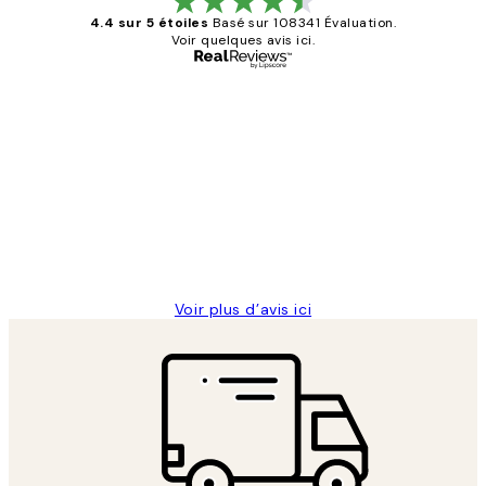
4.4 sur 5 étoiles
Basé sur 108341 Évaluation.
Voir quelques avis ici.
Acheteur vérifié
Avis
des
Impression que le colis avait été
clients
ouvert.Feuille enveloppant les affiches
abîmées aux extrémités.
4 juin
Edith G
Voir plus d’avis ici