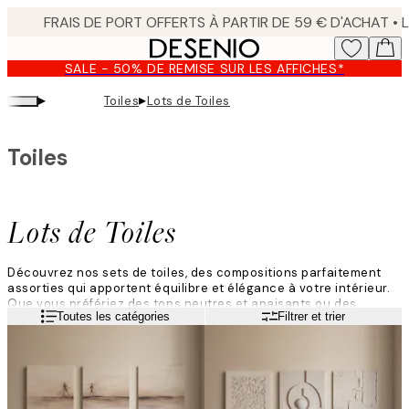
Skip
to
main
SALE - 50% DE REMISE SUR LES AFFICHES*
content.
▸
▸
Toiles
Lots de Toiles
Toiles
Lots de Toiles
Découvrez nos sets de toiles, des compositions parfaitement
assorties qui apportent équilibre et élégance à votre intérieur.
Que vous préfériez des tons neutres et apaisants ou des
Lire la suite
Toutes les catégories
Filtrer et trier
œuvres colorées et expressives, nos sélections soigneusement
pensées rendent la décoration facile et stylée. Créez un
ensemble harmonieux, moderne et résolument personnel.