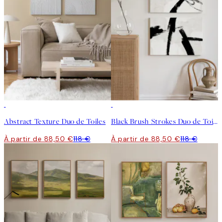
-25%
-25%
Abstract Texture Duo de Toiles
Black Brush Strokes Duo de Toiles
À partir de 88,50 €
118 €
À partir de 88,50 €
118 €