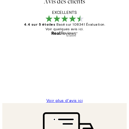
Avis des clients
EXCELLENTS
4.4 sur 5 étoiles
Basé sur 108341 Évaluation.
Voir quelques avis ici.
Acheteur vérifié
Avis
des
Impression que le colis avait été
clients
ouvert.Feuille enveloppant les affiches
abîmées aux extrémités.
4 juin
Edith G
Voir plus d’avis ici