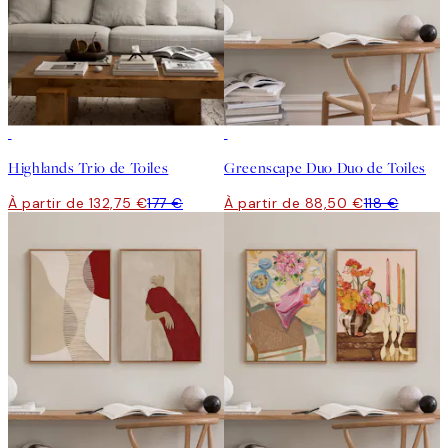
-25%
-25%
Highlands Trio de Toiles
Greenscape Duo Duo de Toiles
À partir de 132,75 €
177 €
À partir de 88,50 €
118 €