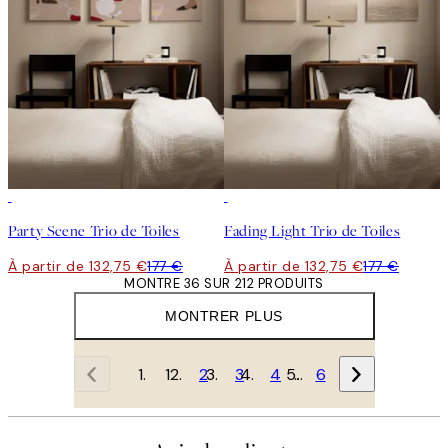
-25%
-25%
Party Scene Trio de Toiles
Fading Light Trio de Toiles
À partir de 132,75 €
177 €
À partir de 132,75 €
177 €
MONTRE 36 SUR 212 PRODUITS
MONTRER PLUS
1
2
3
4
…
6