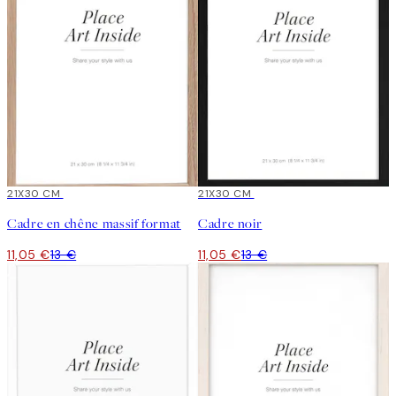
15%*
21X30 CM
15%*
21X30 CM
Cadre en chêne massif format
Cadre noir
11,05 €
13 €
11,05 €
13 €