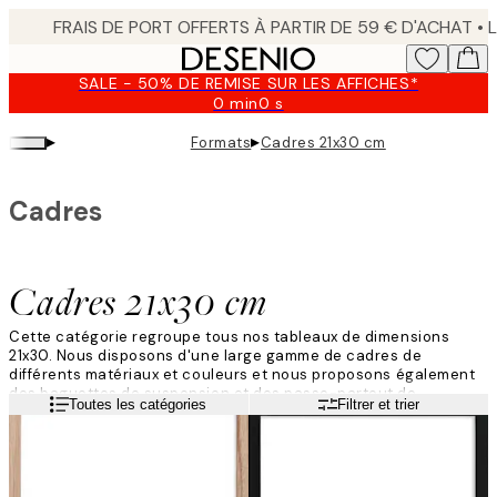
Skip
to
main
SALE - 50% DE REMISE SUR LES AFFICHES*
content.
0 min
0 s
Valable
jusqu'au
▸
▸
Formats
Cadres 21x30 cm
:
2026-
08-
Cadres
09
Cadres 21x30 cm
Cette catégorie regroupe tous nos tableaux de dimensions
21x30. Nous disposons d'une large gamme de cadres de
différents matériaux et couleurs et nous proposons également
des baguettes de suspension et des passe-partout de
Lire la suite
Toutes les catégories
Filtrer et trier
dimensions similaires. Combinez plusieurs cadres de différentes
tailles et couleurs pour créer un mur de tableaux original et
élégant !