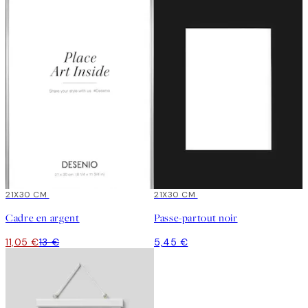
15%*
21X30 CM
21X30 CM
Cadre en argent
Passe-partout noir
11,05 €
13 €
5,45 €