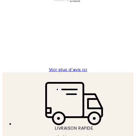
Acheteur vérifié
Avis
des
Impression que le colis avait été
clients
ouvert.Feuille enveloppant les affiches
abîmées aux extrémités.
4 juin
Edith G
Voir plus d’avis ici
LIVRAISON RAPIDE