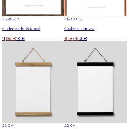
15%*
21X30 CM
-50%
21X30 CM
Cadre en bois foncé
Cadre en cuivre
11,05 €
13 €
6,50 €
13 €
22 CM
22 CM