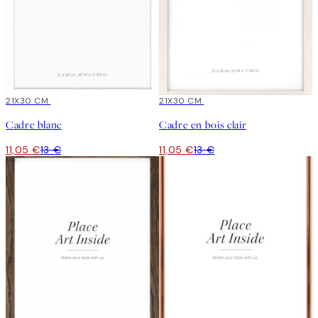
15%*
21X30 CM
15%*
21X30 CM
Cadre blanc
Cadre en bois clair
11,05 €
13 €
11,05 €
13 €