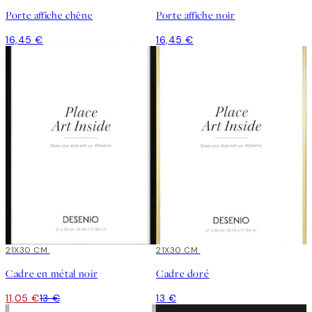
Porte affiche chêne
Porte affiche noir
16,45 €
16,45 €
15%*
21X30 CM
21X30 CM
Cadre en métal noir
Cadre doré
11,05 €
13 €
13 €