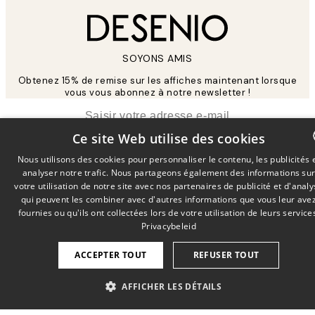
SOYONS AMIS
Obtenez 15% de remise sur les affiches maintenant lorsque
vous vous abonnez à notre newsletter !
*
E-mail
Ce site Web utilise des cookies
Nous utilisons des cookies pour personnaliser le contenu, les publicités 
ENVOYER
analyser notre trafic. Nous partageons également des informations su
DUTCH
votre utilisation de notre site avec nos partenaires de publicité et d'anal
Lisez notre
politique de confidentialité
pour savoir comment nous
FRENCH
qui peuvent les combiner avec d'autres informations que vous leur ave
utilisons vos données
fournies ou qu'ils ont collectées lors de votre utilisation de leurs service
GERMA
Privacybeleid
À propos de desenio
Desenio Art Advice
Presse
Service clients
ACCEPTER TOUT
REFUSER TOUT
Impressum
Suivre votre commande
Career
Conditions de ventes
AFFICHER LES DÉTAILS
Développement durable
Politique de
Déclaration
confidentialité