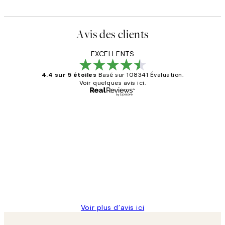
Avis des clients
EXCELLENTS
4.4 sur 5 étoiles
Basé sur 108341 Évaluation.
Voir quelques avis ici.
Acheteur vérifié
Avis
des
Impression que le colis avait été
clients
ouvert.Feuille enveloppant les affiches
abîmées aux extrémités.
4 juin
Edith G
Voir plus d’avis ici