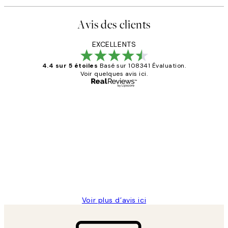
Avis des clients
EXCELLENTS
4.4 sur 5 étoiles
Basé sur 108341 Évaluation.
Voir quelques avis ici.
Acheteur vérifié
Avis
des
Impression que le colis avait été
clients
ouvert.Feuille enveloppant les affiches
abîmées aux extrémités.
4 juin
Edith G
Voir plus d’avis ici