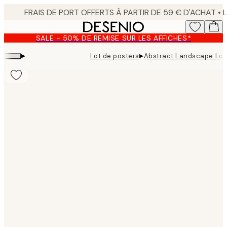
Skip
to
main
SALE - 50% DE REMISE SUR LES AFFICHES*
content.
▸
▸
Lot de posters
Abstract Landscape Lot
Product
images