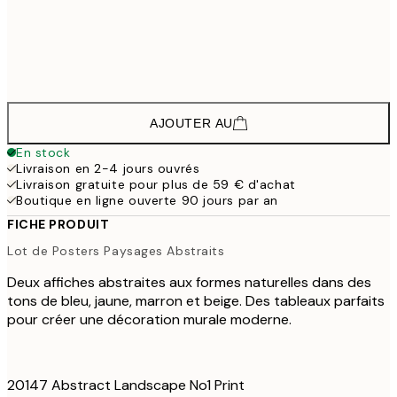
58,8
70x100 cm
142,8
100x150 cm
2
AJOUTER AU
En stock
Livraison en 2-4 jours ouvrés
Livraison gratuite pour plus de 59 € d'achat
Boutique en ligne ouverte 90 jours par an
FICHE PRODUIT
Lot de Posters Paysages Abstraits
Deux affiches abstraites aux formes naturelles dans des
tons de bleu, jaune, marron et beige. Des tableaux parfaits
pour créer une décoration murale moderne.
20147 Abstract Landscape No1 Print