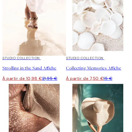
50%*
STUDIO COLLECTION
50%*
STUDIO COLLECTION
Strolling in the Sand Affiche
Collecting Memories Affiche
À partir de 10,98 €
21,95 €
À partir de 7,50 €
15 €