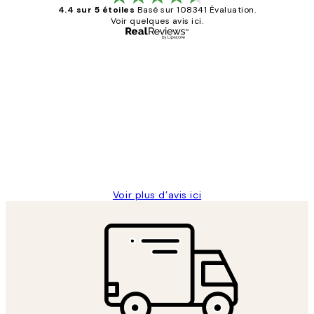
4.4 sur 5 étoiles
Basé sur 108341 Évaluation.
Voir quelques avis ici.
Acheteur vérifié
Avis
des
Impression que le colis avait été
clients
ouvert.Feuille enveloppant les affiches
abîmées aux extrémités.
4 juin
Edith G
Voir plus d’avis ici