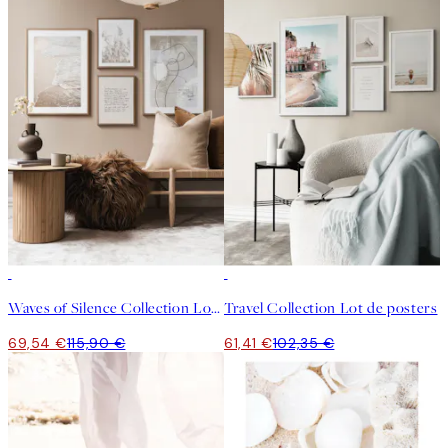
-40%
-40%
Waves of Silence Collection Lot de posters
Travel Collection Lot de posters
69,54 €
115,90 €
61,41 €
102,35 €