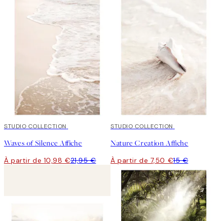
50%*
STUDIO COLLECTION
50%*
STUDIO COLLECTION
Waves of Silence Affiche
Nature Creation Affiche
À partir de 10,98 €
21,95 €
À partir de 7,50 €
15 €