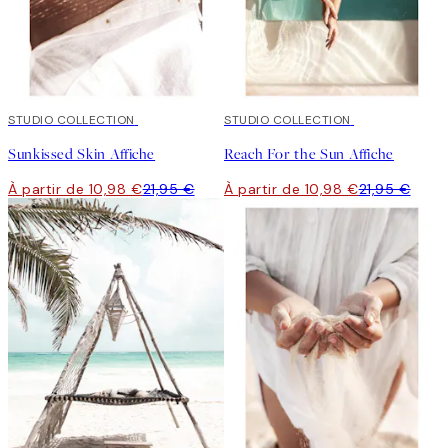
50%*
STUDIO COLLECTION
50%*
STUDIO COLLECTION
Sunkissed Skin Affiche
Reach For the Sun Affiche
À partir de 10,98 €
21,95 €
À partir de 10,98 €
21,95 €