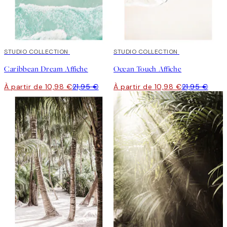
50%*
STUDIO COLLECTION
50%*
STUDIO COLLECTION
Caribbean Dream Affiche
Ocean Touch Affiche
À partir de 10,98 €
21,95 €
À partir de 10,98 €
21,95 €