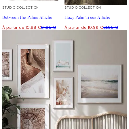
50%*
STUDIO COLLECTION
50%*
STUDIO COLLECTION
Between the Palms Affiche
Hazy Palm Trees Affiche
À partir de 10,98 €
21,95 €
À partir de 10,98 €
21,95 €