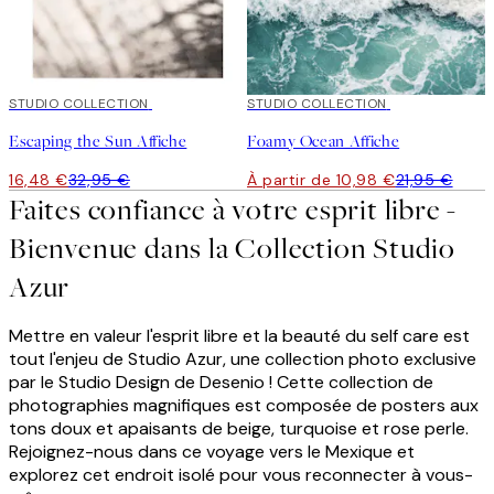
50%*
STUDIO COLLECTION
50%*
STUDIO COLLECTION
Escaping the Sun Affiche
Foamy Ocean Affiche
16,48 €
32,95 €
À partir de 10,98 €
21,95 €
Faites confiance à votre esprit libre -
Bienvenue dans la Collection Studio
Azur
Mettre en valeur l'esprit libre et la beauté du self care est
tout l'enjeu de Studio Azur, une collection photo exclusive
par le Studio Design de Desenio ! Cette collection de
photographies magnifiques est composée de posters aux
tons doux et apaisants de beige, turquoise et rose perle.
Rejoignez-nous dans ce voyage vers le Mexique et
explorez cet endroit isolé pour vous reconnecter à vous-