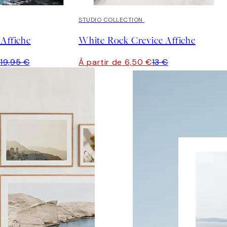
50%*
STUDIO COLLECTION
 Affiche
White Rock Crevice Affiche
€
19,95 €
À partir de 6,50 €
13 €