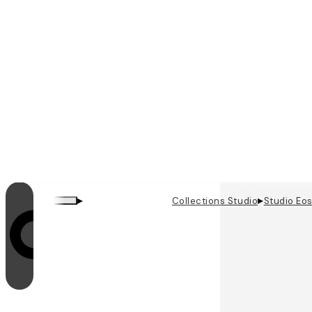
▸
▸
Collections Studio
Studio Eo
La boucle est activée