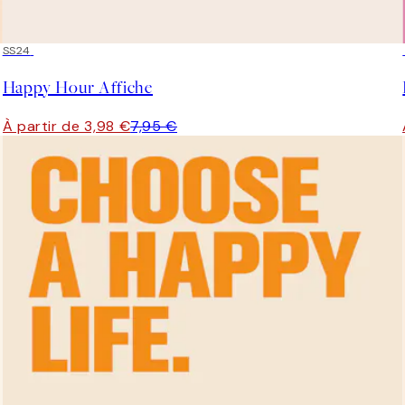
50%*
SS24
Happy Hour Affiche
À partir de 3,98 €
7,95 €