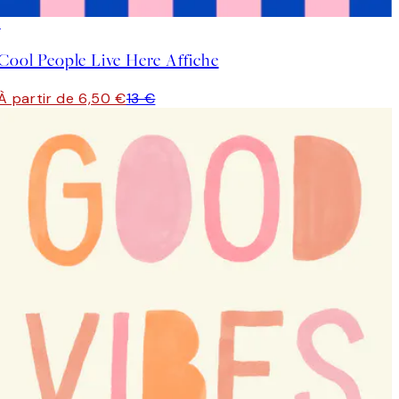
50%*
Cool People Live Here Affiche
À partir de 6,50 €
13 €