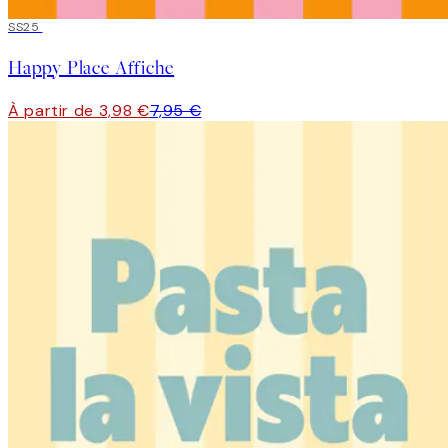
50%*
SS25
Happy Place Affiche
À partir de 3,98 €
7,95 €