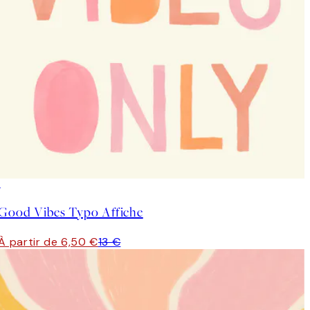
50%*
Good Vibes Typo Affiche
À partir de 6,50 €
13 €