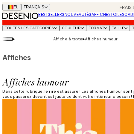
Skip
FRAIS
BEL
FRANÇAIS
to
BESTSELLERS
NOUVEAUTÉS
AFFICHES
TOILES
CAD
main
content.
TOUTES LES CATÉGORIES
COULEUR
FORMAT
TAILLE
▸
▸
Affiche à texte
Affiches humour
Affiches
Affiches humour
Dans cette rubrique, le rire est assuré ! Les affiches humour son
vous passerez devant est juste ce dont votre intérieur a besoin ! 