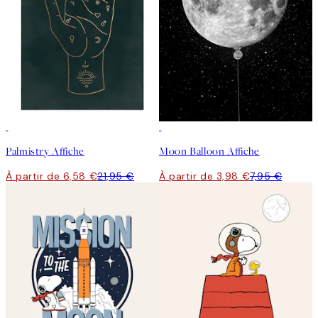
-70%
Outlet
50%*
Palmistry Affiche
Moon Balloon Affiche
À partir de 6,58 €
21,95 €
À partir de 3,98 €
7,95 €