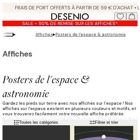
Skip
to
main
SALE - 50% DE REMISE SUR LES AFFICHES*
content.
▸
▸
Affiches
Posters de l'espace & astronomie
Affiches
Posters de l'espace &
astronomie
Gardez les pieds sur terre avec nos affiches sur l'espace ! Nos
affiches sur l'espace existent en plusieurs couleurs et motifs, et
vous trouverez facilement votre nouvelle affiche préférée.
Notre gamme inclut aussi bien des photographies d'art que des
Lire la suite
Toutes les catégories
Filtrer et trier
dessins abstraits avec des motifs graphiques. Nous adorons la
déco sur le thème de l'espace et nous sommes sûrs que vous
allez également l'adorer !