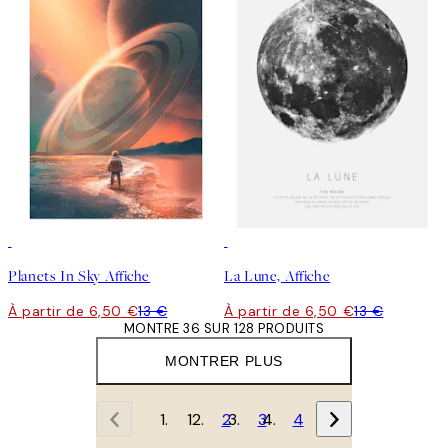
50%*
50%*
Planets In Sky Affiche
La Lune, Affiche
À partir de 6,50 €
13 €
À partir de 6,50 €
13 €
MONTRE 36 SUR 128 PRODUITS
MONTRER PLUS
1
2
3
4