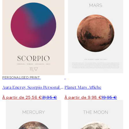
20%*
PERSONALISED PRINT
50%*
Aura Energy Scorpio Personal Affiche
Planet Mars Affiche
À partir de 25,56 €
31,95 €
À partir de 9,98 €
19,95 €