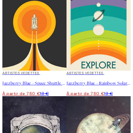
40%*
ARTISTES VEDETTES
40%*
ARTISTES VEDETTES
Jazzberry Blue - Space Shuttle No2 Affiche
Jazzberry Blue - Rainbow Solar System Affiche
À partir de 7,80 €
13 €
À partir de 7,80 €
13 €