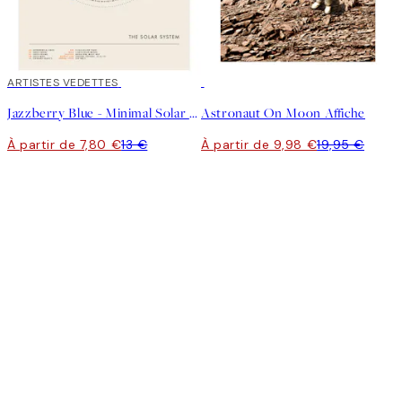
40%*
ARTISTES VEDETTES
50%*
Jazzberry Blue - Minimal Solar System Affiche
Astronaut On Moon Affiche
À partir de 7,80 €
13 €
À partir de 9,98 €
19,95 €