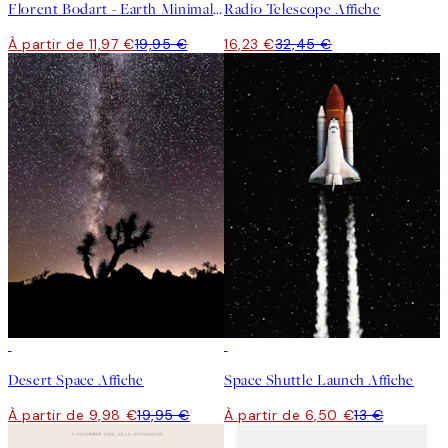
Florent Bodart - Earth Minimal Planet Affiche
Radio Telescope Affiche
À partir de 11,97 €
19,95 €
16,23 €
32,45 €
50%*
50%*
Desert Space Affiche
Space Shuttle Launch Affiche
À partir de 9,98 €
19,95 €
À partir de 6,50 €
13 €