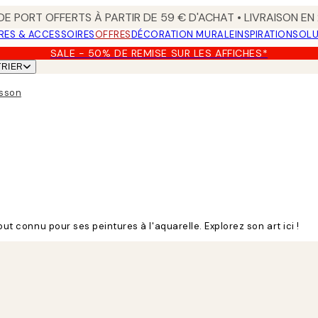
 DE PORT OFFERTS À PARTIR DE 59 € D'ACHAT • LIVRAISON E
RES & ACCESSOIRES
OFFRES
DÉCORATION MURALE
INSPIRATION
SOLU
SALE - 50% DE REMISE SUR LES AFFICHES*
TRIER
rsson
out connu pour ses peintures à l'aquarelle. Explorez son art ici !