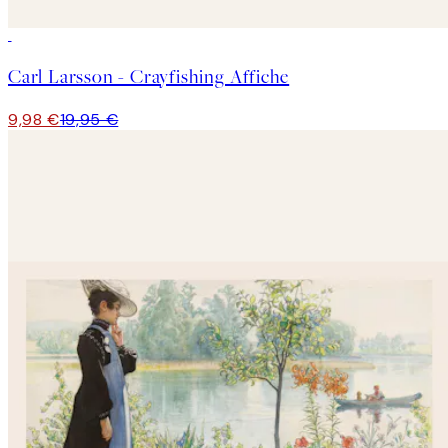
50%*
Carl Larsson - Crayfishing Affiche
9,98 €
19,95 €