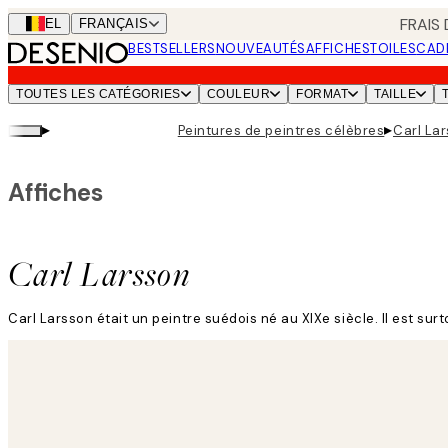
Skip
FRAIS
BEL
FRANÇAIS
to
BESTSELLERS
NOUVEAUTÉS
AFFICHES
TOILES
CAD
main
content.
TOUTES LES CATÉGORIES
COULEUR
FORMAT
TAILLE
▸
▸
Peintures de peintres célèbres
Carl La
Affiches
Carl Larsson
Carl Larsson était un peintre suédois né au XIXe siècle. Il est surt