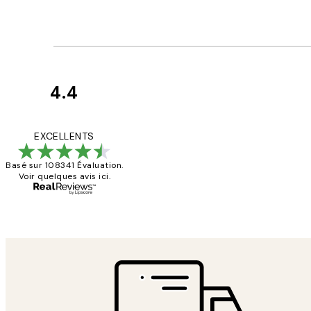
4.4
Avis
des
Impression que le col
EXCELLENTS
clients
Basé sur 108341 Évaluation.
Voir quelques avis ici.
4 juin
Edith G