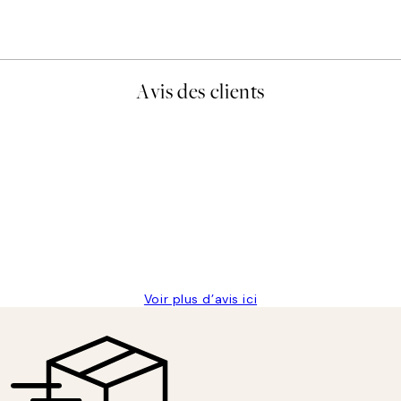
Avis des clients
is avait été ouvert.Feuille enveloppant les affiches abîmées aux ex
Voir plus d’avis ici