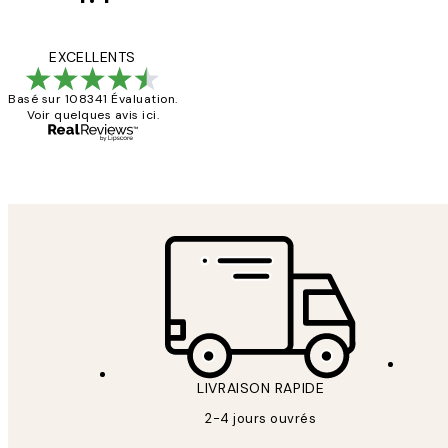
Avis
des
Impression que le col
EXCELLENTS
clients
Basé sur 108341 Évaluation.
Voir quelques avis ici.
4 juin
Edith G
LIVRAISON RAPIDE
2-4 jours ouvrés