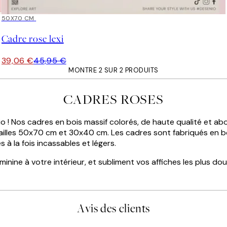
15%*
50X70 CM
Cadre rose lexi
39,06 €
45,95 €
MONTRE 2 SUR 2 PRODUITS
CADRES ROSES
! Nos cadres en bois massif colorés, de haute qualité et ab
illes 50x70 cm et 30x40 cm. Les cadres sont fabriqués en bois
 à la fois incassables et légers.
nine à votre intérieur, et subliment vos affiches les plus do
Avis des clients