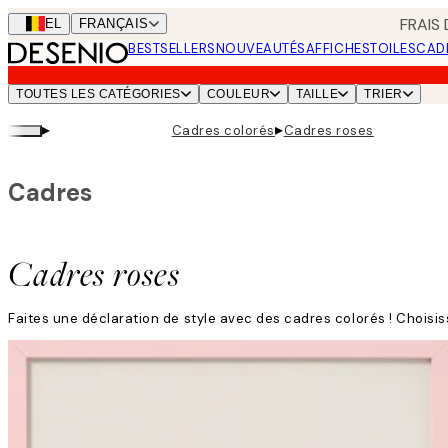
Skip
FRAIS
BEL
FRANÇAIS
to
BESTSELLERS
NOUVEAUTÉS
AFFICHES
TOILES
CAD
main
content.
TOUTES LES CATÉGORIES
COULEUR
TAILLE
TRIER
▸
▸
Cadres colorés
Cadres roses
Cadres
Cadres roses
Faites une déclaration de style avec des cadres colorés ! Choisi