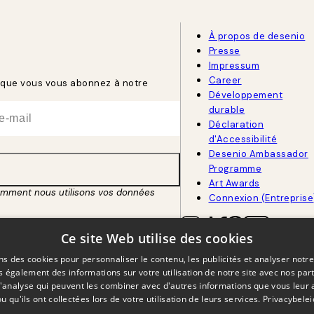
À propos de desenio
Presse
Impressum
Career
rsque vous vous abonnez à notre
Développement
durable
Déclaration
d'Accessibilité
Desenio Ambassador
Programme
Art Awards
omment nous utilisons vos données
Connexion (Entreprise
Ce site Web utilise des cookies
BEL
FRANÇAIS
ns des cookies pour personnaliser le contenu, les publicités et analyser notre
 également des informations sur votre utilisation de notre site avec nos par
 d'analyse qui peuvent les combiner avec d'autres informations que vous leur 
ou qu'ils ont collectées lors de votre utilisation de leurs services.
Privacybelei