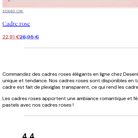
15%*
30X40 CM
Cadre rose
22,91 €
26,95 €
Commandez des cadres roses élégants en ligne chez Desenio 
unique et tendance. Nos cadres roses sont disponibles en ta
cadre est fait de plexiglas transparent, ce qui rend les cadres
Les cadres roses apportent une ambiance romantique et fémi
pastels avec nos cadres roses !
4.4