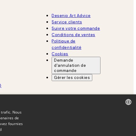
Desenio Art Advice
Service clients
Suivre votre commande
Conditions de ventes
Politique de
confidentialité
Cookies
Demande
d'annulation de
commande
Gérer les cookies
)
 trafic. Nous
tenaires de
DUTCH
avez fournies
FRENCH
d