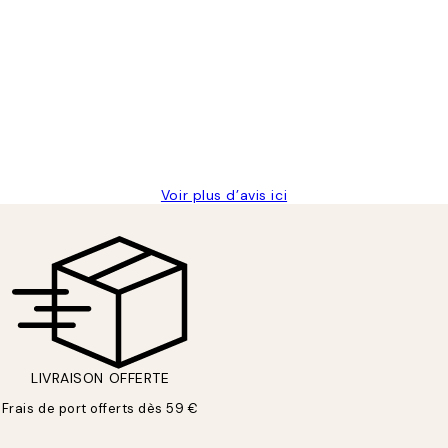
is avait été ouvert.Feuille enveloppant les affiches abîmées aux ex
Voir plus d’avis ici
LIVRAISON OFFERTE
Frais de port offerts dès 59 €