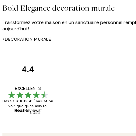
Bold Elegance decoration murale
Transformez votre maison en un sanctuaire personnel rempli
aujourd'hui !
DÉCORATION MURALE
4.4
Avis
des
Impression que le col
EXCELLENTS
clients
Basé sur 108341 Évaluation.
Voir quelques avis ici.
4 juin
Edith G