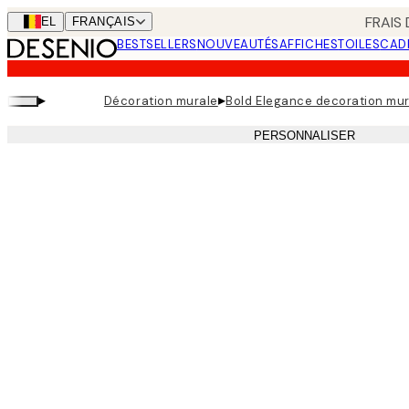
Skip
FRAIS
BEL
FRANÇAIS
to
BESTSELLERS
NOUVEAUTÉS
AFFICHES
TOILES
CAD
main
content.
▸
▸
Décoration murale
Bold Elegance decoration mu
PERSONNALISER