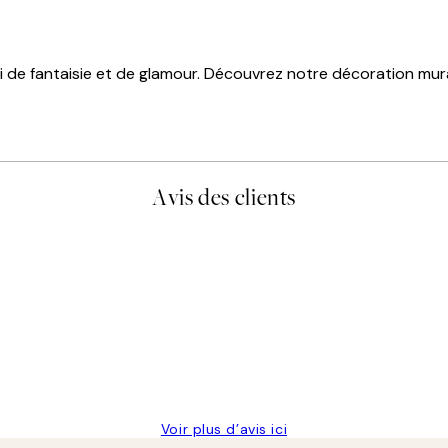
 de fantaisie et de glamour. Découvrez notre décoration mur
Avis des clients
is avait été ouvert.Feuille enveloppant les affiches abîmées aux ex
Voir plus d’avis ici