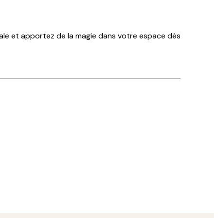
ale et apportez de la magie dans votre espace dès
Acheteur vérifié
trémités.
excellent
3 juin
josee d