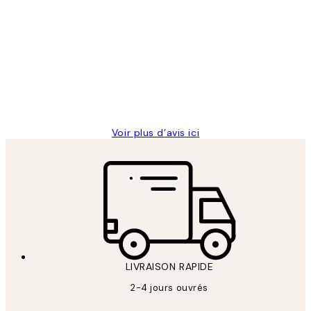
Avis
des
Impression que le colis avait été
clients
ouvert.Feuille enveloppant les affiches
abîmées aux extrémités.
4 juin
Edith G
Voir plus d’avis ici
LIVRAISON RAPIDE
2-4 jours ouvrés