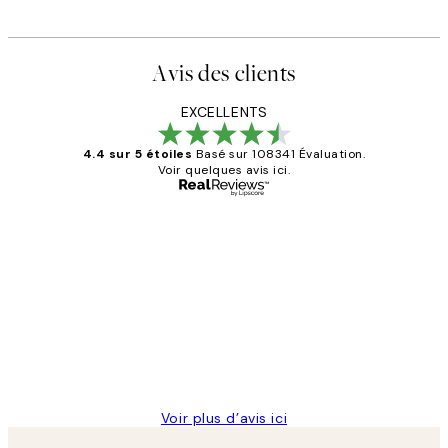
Avis des clients
EXCELLENTS
4.4 sur 5 étoiles
Basé sur 108341 Évaluation.
Voir quelques avis ici.
Acheteur vérifié
Avis
des
Impression que le colis avait été
clients
ouvert.Feuille enveloppant les affiches
abîmées aux extrémités.
4 juin
Edith G
Voir plus d’avis ici