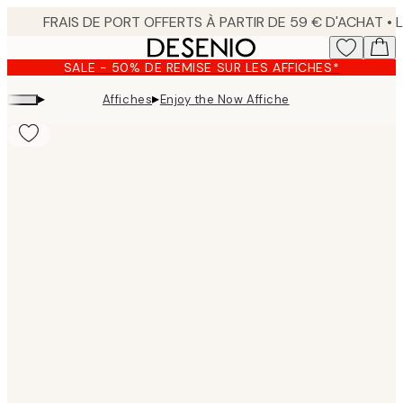
Skip
to
main
SALE - 50% DE REMISE SUR LES AFFICHES*
content.
▸
▸
Affiches
Enjoy the Now Affiche
Product
images