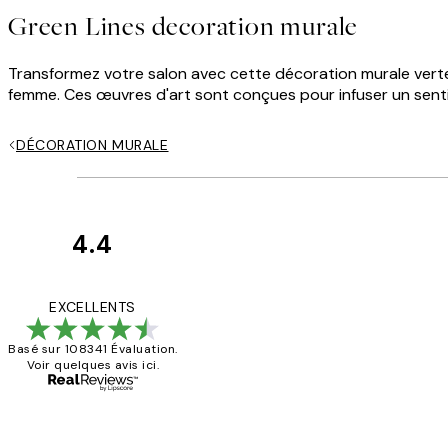
Green Lines decoration murale
Transformez votre salon avec cette décoration murale verte. E
femme. Ces œuvres d'art sont conçues pour infuser un sentim
DÉCORATION MURALE
4.4
Avis
des
Impression que le col
EXCELLENTS
clients
Basé sur 108341 Évaluation.
Voir quelques avis ici.
4 juin
Edith G