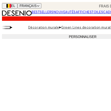
Skip
FRAIS
BEL
FRANÇAIS
to
BESTSELLERS
NOUVEAUTÉS
AFFICHES
TOILES
CAD
main
content.
▸
▸
Décoration murale
Green Lines decoration mura
PERSONNALISER