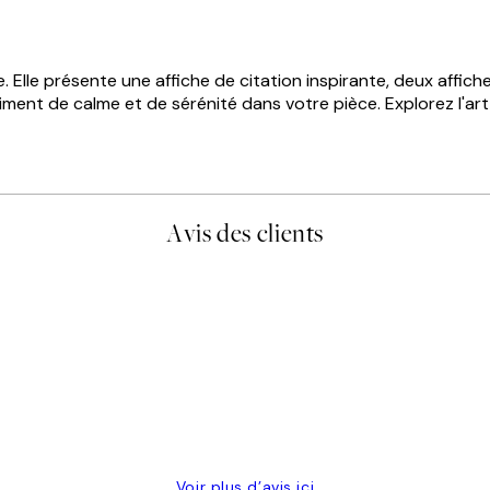
lle présente une affiche de citation inspirante, deux affiches
ent de calme et de sérénité dans votre pièce. Explorez l'art
Avis des clients
is avait été ouvert.Feuille enveloppant les affiches abîmées aux ex
Voir plus d’avis ici