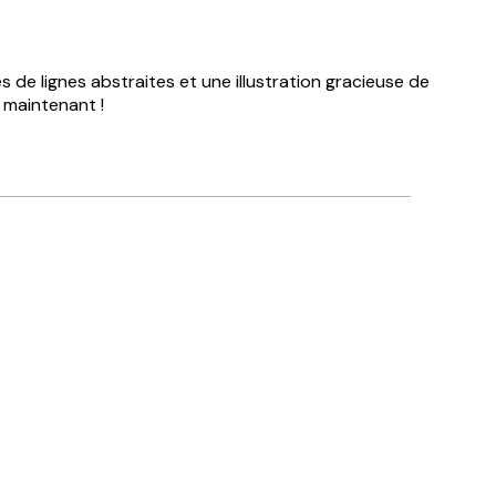
 de lignes abstraites et une illustration gracieuse de
 maintenant !
Acheteur vérifié
trémités.
excellent
3 juin
josee d