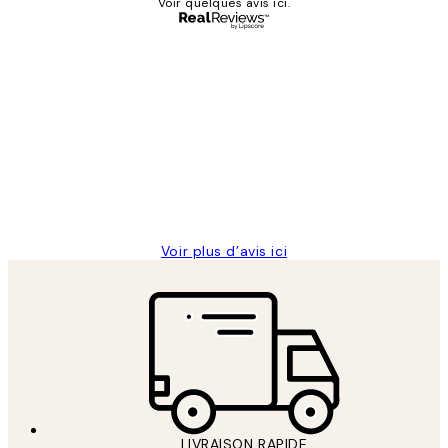
Voir quelques avis ici.
Acheteur vérifié
Avis
des
Impression que le colis avait été
clients
ouvert.Feuille enveloppant les affiches
abîmées aux extrémités.
4 juin
Edith G
Voir plus d’avis ici
LIVRAISON RAPIDE