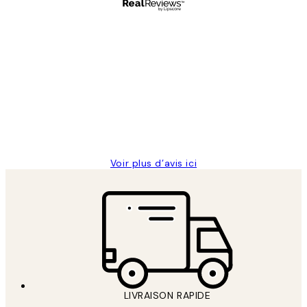
Acheteur vérifié
Avis
des
Impression que le colis avait été
clients
ouvert.Feuille enveloppant les affiches
abîmées aux extrémités.
4 juin
Edith G
Voir plus d’avis ici
LIVRAISON RAPIDE