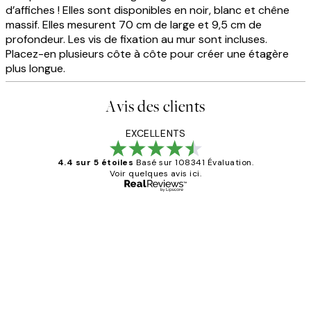
d’affiches ! Elles sont disponibles en noir, blanc et chêne
massif. Elles mesurent 70 cm de large et 9,5 cm de
profondeur. Les vis de fixation au mur sont incluses.
Placez-en plusieurs côte à côte pour créer une étagère
plus longue.
Avis des clients
EXCELLENTS
4.4 sur 5 étoiles
Basé sur 108341 Évaluation.
Voir quelques avis ici.
Acheteur vérifié
Avis
des
Impression que le colis avait été
clients
ouvert.Feuille enveloppant les affiches
abîmées aux extrémités.
4 juin