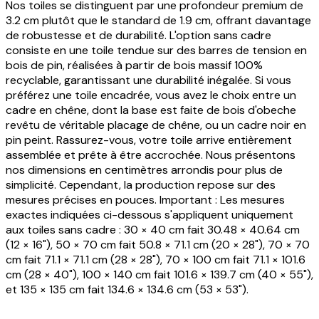
Nos toiles se distinguent par une profondeur premium de
3.2 cm plutôt que le standard de 1.9 cm, offrant davantage
de robustesse et de durabilité. L'option sans cadre
consiste en une toile tendue sur des barres de tension en
bois de pin, réalisées à partir de bois massif 100%
recyclable, garantissant une durabilité inégalée. Si vous
préférez une toile encadrée, vous avez le choix entre un
cadre en chêne, dont la base est faite de bois d'obeche
revêtu de véritable placage de chêne, ou un cadre noir en
pin peint. Rassurez-vous, votre toile arrive entièrement
assemblée et prête à être accrochée. Nous présentons
nos dimensions en centimètres arrondis pour plus de
simplicité. Cependant, la production repose sur des
mesures précises en pouces. Important : Les mesures
exactes indiquées ci-dessous s'appliquent uniquement
aux toiles sans cadre : 30 × 40 cm fait 30.48 × 40.64 cm
(12 × 16"), 50 × 70 cm fait 50.8 × 71.1 cm (20 × 28"), 70 × 70
cm fait 71.1 × 71.1 cm (28 × 28"), 70 × 100 cm fait 71.1 × 101.6
cm (28 × 40"), 100 × 140 cm fait 101.6 × 139.7 cm (40 × 55"),
et 135 × 135 cm fait 134.6 × 134.6 cm (53 × 53").