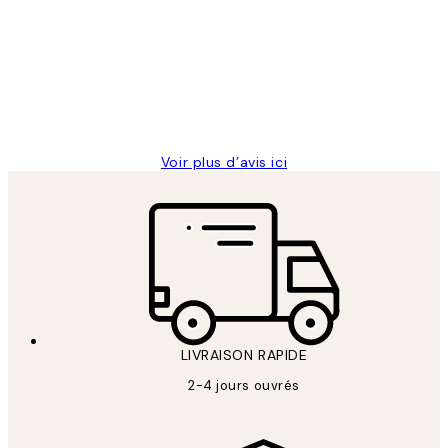
des
Impression que le colis avait été
clients
ouvert.Feuille enveloppant les affiches
abîmées aux extrémités.
4 juin
Edith G
Voir plus d’avis ici
LIVRAISON RAPIDE
2-4 jours ouvrés