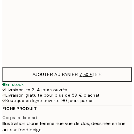
10,9
30x40 cm
21,
1
50x70 cm
Frame
options
AJOUTER AU PANIER
-
7,50 €
15 €
En stock
Livraison en 2-4 jours ouvrés
Livraison gratuite pour plus de 59 € d'achat
Boutique en ligne ouverte 90 jours par an
FICHE PRODUIT
Corps en line art
Illustration d’une femme nue vue de dos, dessinée en line
art sur fond beige