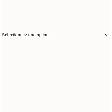
Sélectionnez une option...
7,
21x30 cm