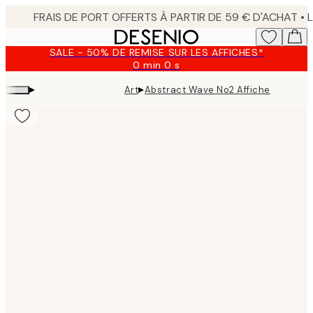
Skip
to
main
SALE - 50% DE REMISE SUR LES AFFICHES*
content.
0 min
0 s
Valable
jusqu'au
▸
▸
Art
Abstract Wave No2 Affiche
:
2026-
08-
09
Product