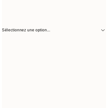
Sélectionnez une option...
10,9
30x40 cm
21,