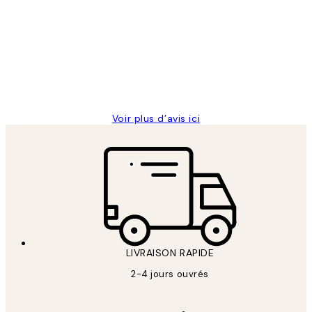
des
Impression que le colis avait été
clients
ouvert.Feuille enveloppant les affiches
abîmées aux extrémités.
4 juin
Edith G
Voir plus d’avis ici
LIVRAISON RAPIDE
2-4 jours ouvrés