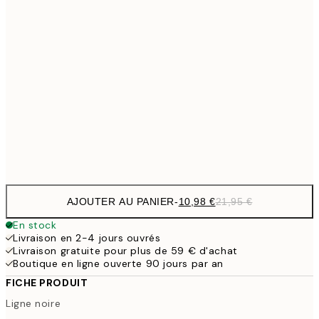
1
50x70 cm
27,2
70x100 cm
54,
59,5
100x150 cm
1
Frame
options
AJOUTER AU PANIER
-
10,98 €
21,95 €
En stock
Livraison en 2-4 jours ouvrés
Livraison gratuite pour plus de 59 € d'achat
Boutique en ligne ouverte 90 jours par an
FICHE PRODUIT
Ligne noire