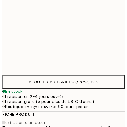
9,
30x40 cm
19,
13,7
40x50 cm
27,
16,2
50x70 cm
32,
Frame
options
AJOUTER AU PANIER
-
3,98 €
7,95 €
En stock
Livraison en 2-4 jours ouvrés
Livraison gratuite pour plus de 59 € d'achat
Boutique en ligne ouverte 90 jours par an
FICHE PRODUIT
Illustration d’un cœur