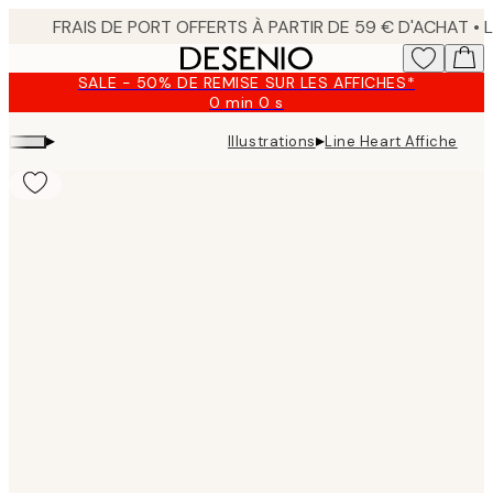
Skip
to
main
SALE - 50% DE REMISE SUR LES AFFICHES*
content.
0 min
0 s
Valable
jusqu'au
▸
▸
Illustrations
Line Heart Affiche
:
2026-
08-
09
Product