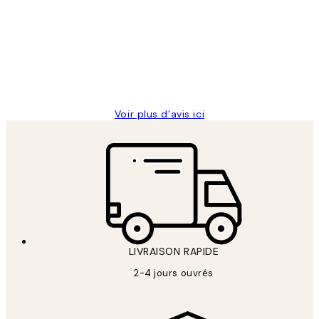
des
Impression que le colis avait été
clients
ouvert.Feuille enveloppant les affiches
abîmées aux extrémités.
4 juin
Edith G
Voir plus d’avis ici
LIVRAISON RAPIDE
2-4 jours ouvrés