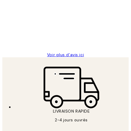
Avis
des
Impression que le colis avait été
clients
ouvert.Feuille enveloppant les affiches
abîmées aux extrémités.
4 juin
Edith G
Voir plus d’avis ici
LIVRAISON RAPIDE
2-4 jours ouvrés