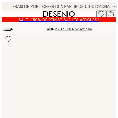
Skip
to
main
SALE - 50% DE REMISE SUR LES AFFICHES*
content.
▸
▸
Art
Ink Touch No2 Affiche
Product