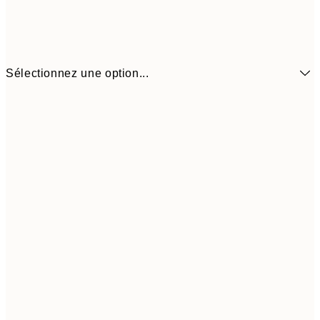
Sélectionnez une option...
59,5
100x150 cm
1