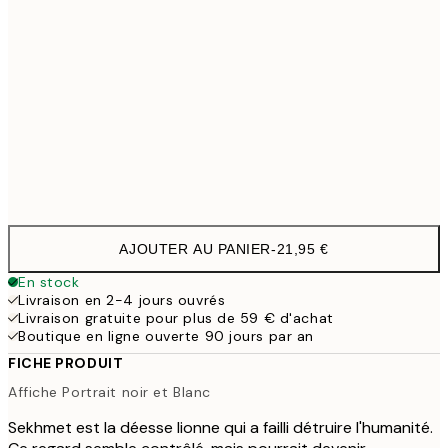
70x100 cm
54,4
100x150 cm
11
Frame
options
AJOUTER AU PANIER
-
21,95 €
En stock
Livraison en 2-4 jours ouvrés
Livraison gratuite pour plus de 59 € d'achat
Boutique en ligne ouverte 90 jours par an
FICHE PRODUIT
Affiche Portrait noir et Blanc
Sekhmet est la déesse lionne qui a failli détruire l'humanité.