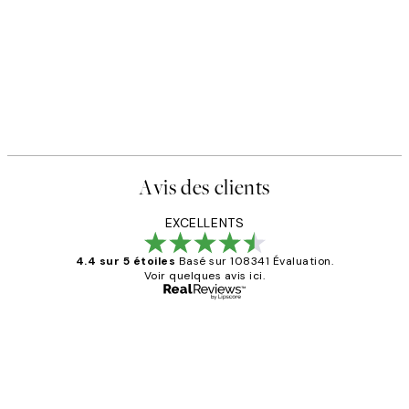
Avis des clients
EXCELLENTS
4.4 sur 5 étoiles
Basé sur 108341 Évaluation.
Voir quelques avis ici.
Acheteur vérifié
Avis
des
Impression que le colis avait été
clients
ouvert.Feuille enveloppant les affiches
abîmées aux extrémités.