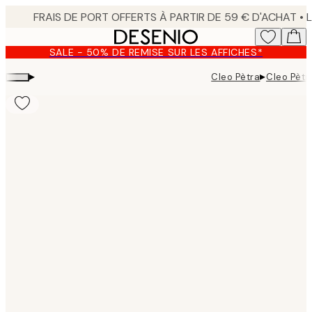
Skip
to
main
SALE - 50% DE REMISE SUR LES AFFICHES*
content.
▸
▸
Cleo Pètra
Cleo Pètr
Product
images