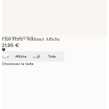
ARTISTES VEDETTES
Cleo Pètra - Sekhmet Affiche
21,95 €
Affiche
Toile
Choisissez la taille