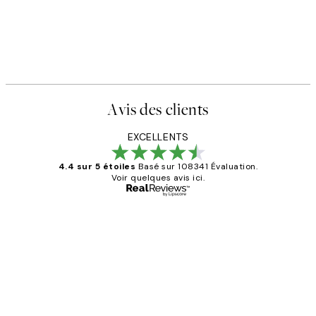
Avis des clients
EXCELLENTS
4.4 sur 5 étoiles
Basé sur 108341 Évaluation.
Voir quelques avis ici.
Acheteur vérifié
Avis
des
Impression que le colis avait été
clients
ouvert.Feuille enveloppant les affiches
abîmées aux extrémités.
4 juin