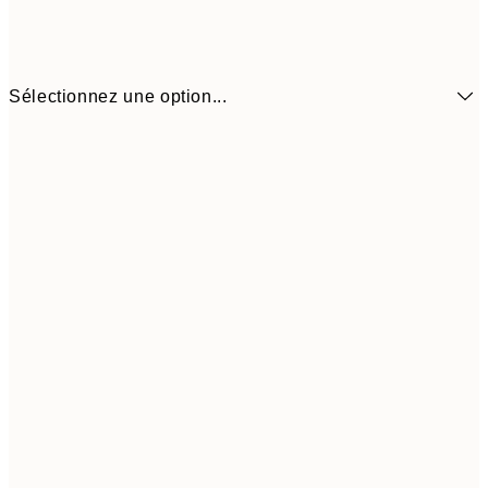
Sélectionnez une option...
19,4
50x70 cm
32,