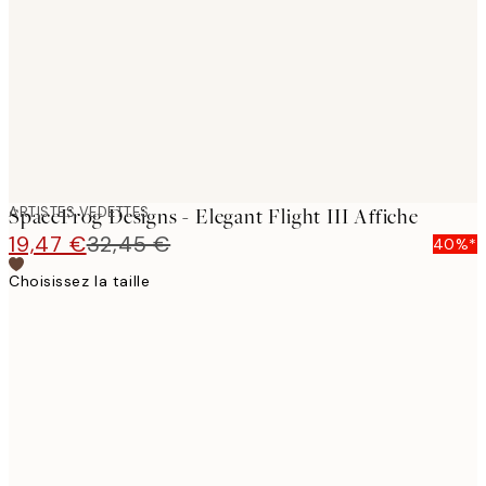
images
ARTISTES VEDETTES
SpaceFrog Designs - Elegant Flight III Affiche
19,47 €
32,45 €
40%*
Choisissez la taille