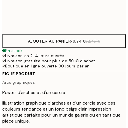
32,
Frame
options
AJOUTER AU PANIER
-
9,74 €
32,45 €
En stock
Livraison en 2-4 jours ouvrés
Livraison gratuite pour plus de 59 € d'achat
Boutique en ligne ouverte 90 jours par an
FICHE PRODUIT
Arcs graphiques
Poster d'arches et d'un cercle
Illustration graphique d'arches et d'un cercle avec des
couleurs tendance et un fond beige clair. Impression
artistique parfaite pour un mur de galerie ou en tant que
pièce unique.