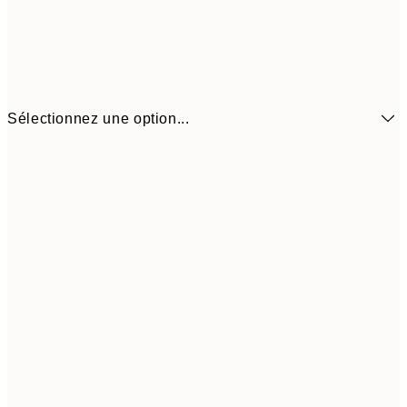
Sélectionnez une option...
9,
50x70 cm