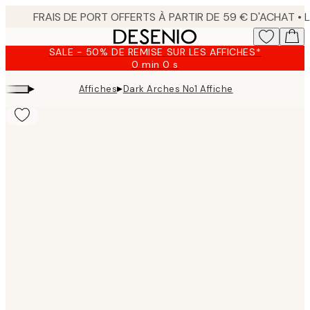
Skip
to
main
SALE - 50% DE REMISE SUR LES AFFICHES*
content.
0 min
0 s
Valable
jusqu'au
▸
▸
Affiches
Dark Arches No1 Affiche
:
2026-
08-
09
Product