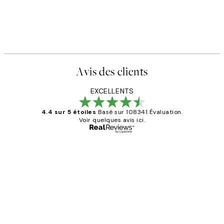
Avis des clients
EXCELLENTS
4.4 sur 5 étoiles
Basé sur 108341 Évaluation.
Voir quelques avis ici.
Acheteur vérifié
Avis
des
Impression que le colis avait été
clients
ouvert.Feuille enveloppant les affiches
abîmées aux extrémités.
4 juin
Edith G