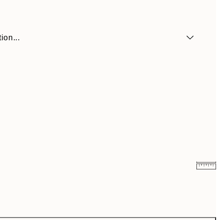
ion...
7,50 €
15 €
10,98 €
21,95 €