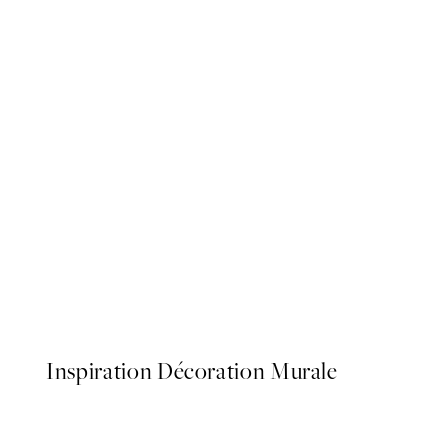
50%*
Life Happens Here Affiche
À partir de 3,98 €
7,95 €
Inspiration Décoration Murale