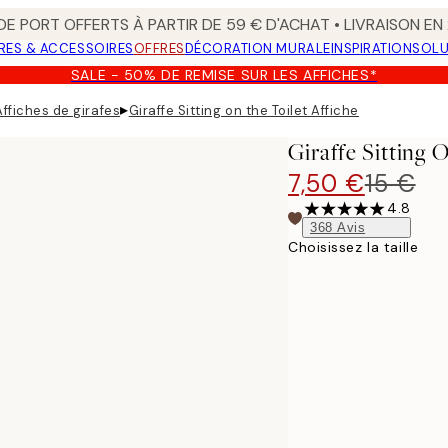
 DE PORT OFFERTS À PARTIR DE 59 € D'ACHAT • LIVRAISON E
RES & ACCESSOIRES
OFFRES
DÉCORATION MURALE
INSPIRATION
SOLU
SALE - 50% DE REMISE SUR LES AFFICHES*
▸
Affiches de girafes
Giraffe Sitting on the Toilet Affiche
Giraffe Sitting 
7,50 €
15 €
4.8
368
Avis
Choisissez la taille