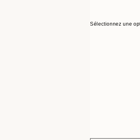
Sélectionnez une opt
Frame
21x30 cm
options
30x40 cm