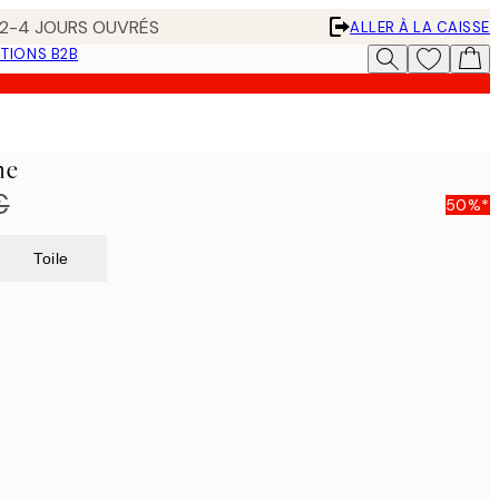
N 2-4 JOURS OUVRÉS
ALLER À LA CAISSE
TIONS B2B
he
€
50%*
Toile