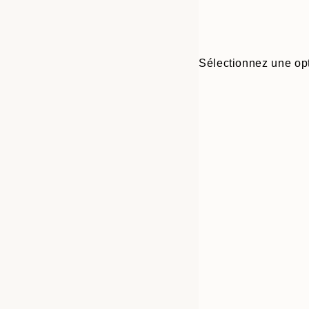
Sélectionnez une opt
Frame
30x40 cm
options
50x70 cm