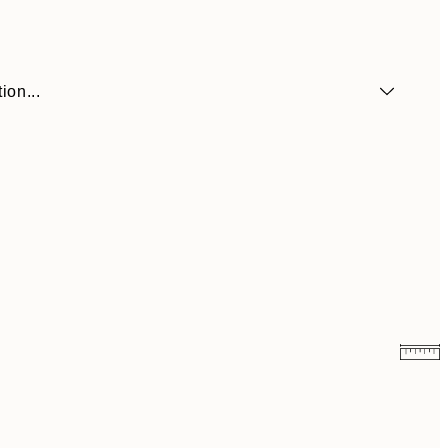
ion...
9,98 €
19,95 €
16,23 €