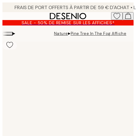
Skip
to
main
SALE - 50% DE REMISE SUR LES AFFICHES*
content.
▸
▸
Nature
Pine Tree In The Fog Affiche
Product
images