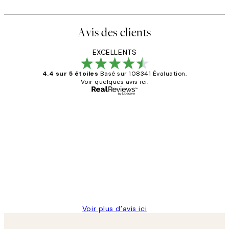
Avis des clients
EXCELLENTS
4.4 sur 5 étoiles
Basé sur 108341 Évaluation.
Voir quelques avis ici.
Acheteur vérifié
Avis
des
Impression que le colis avait été
clients
ouvert.Feuille enveloppant les affiches
abîmées aux extrémités.
4 juin
Edith G
Voir plus d’avis ici