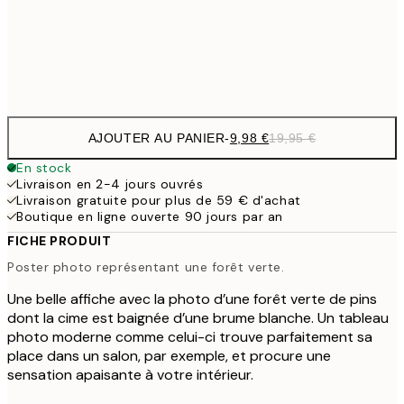
32,
Frame
options
AJOUTER AU PANIER
-
9,98 €
19,95 €
En stock
Livraison en 2-4 jours ouvrés
Livraison gratuite pour plus de 59 € d'achat
Boutique en ligne ouverte 90 jours par an
FICHE PRODUIT
Poster photo représentant une forêt verte.
Une belle affiche avec la photo d’une forêt verte de pins
dont la cime est baignée d’une brume blanche. Un tableau
photo moderne comme celui-ci trouve parfaitement sa
place dans un salon, par exemple, et procure une
sensation apaisante à votre intérieur.