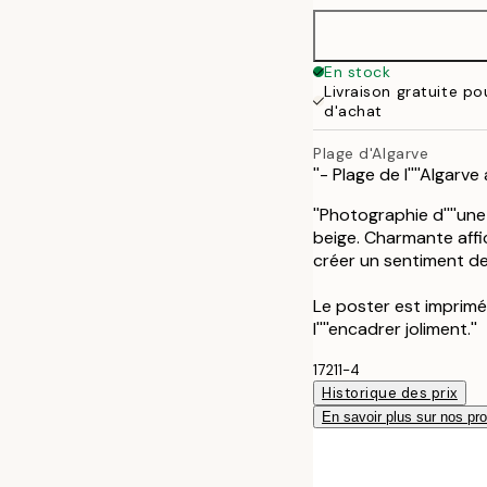
40x50 cm
En stock
Livraison gratuite p
50x70 cm
d'achat
Plage d'Algarve
''- Plage de l''''Algarv
''Photographie d''''un
beige. Charmante aff
créer un sentiment de
Le poster est imprimé
l''''encadrer joliment.''
17211-4
Historique des prix
En savoir plus sur nos pro