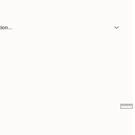
ion...
6,50 €
13 €
9,98 €