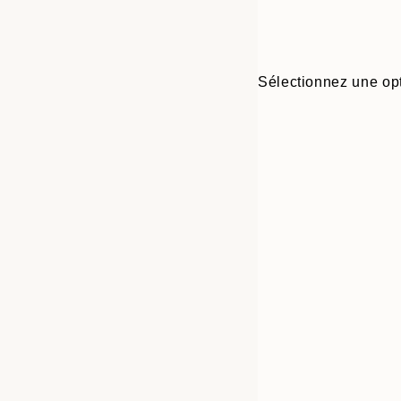
Sélectionnez une opt
Frame
21x30 cm
options
30x40 cm