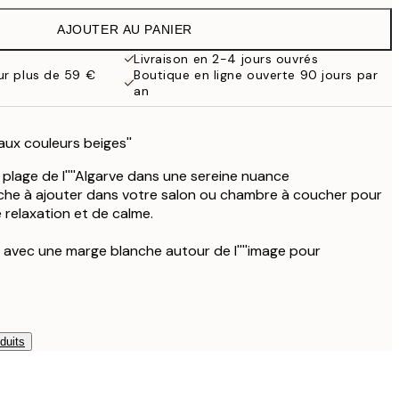
19,95 €
AJOUTER AU PANIER
13,73 €
27,45 €
Livraison en 2-4 jours ouvrés
our plus de 59 €
Boutique en ligne ouverte 90 jours par
16,23 €
an
32,45 €
e aux couleurs beiges''
e plage de l''''Algarve dans une sereine nuance
iche à ajouter dans votre salon ou chambre à coucher pour
 relaxation et de calme.
 avec une marge blanche autour de l''''image pour
duits