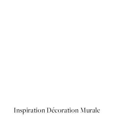
50%*
Hamptons Beach Boardwalk
À partir de 9,98 €
19,95 €
Inspiration Décoration Murale