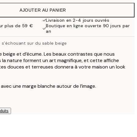
19,95 €
AJOUTER AU PANIER
13,73 €
27,45 €
Livraison en 2-4 jours ouvrés
our plus de 59 €
Boutique en ligne ouverte 90 jours par
16,23 €
an
32,45 €
s’échouant sur du sable beige
e beige et d’écume. Les beaux contrastes que nous
la nature forment un art magnifique, et cette affiche
tes douces et terreuses donnera à votre maison un look
e avec une marge blanche autour de l’image.
duits