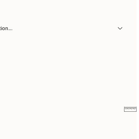
ion...
6,50 €
13 €
9,98 €