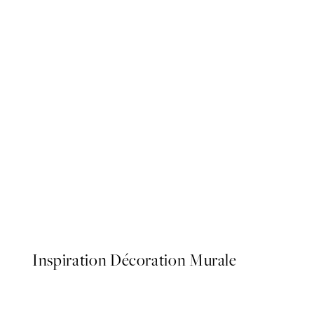
50%*
Dune Grass Affiche
À partir de 6,50 €
13 €
Inspiration Décoration Murale