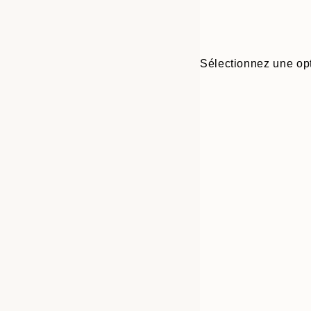
Sélectionnez une opt
Frame
21x30 cm
options
30x40 cm