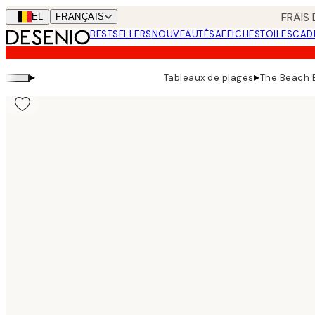
Skip
FRAIS
BEL
FRANÇAIS
to
BESTSELLERS
NOUVEAUTÉS
AFFICHES
TOILES
CAD
main
content.
▸
▸
Tableaux de plages
The Beach 