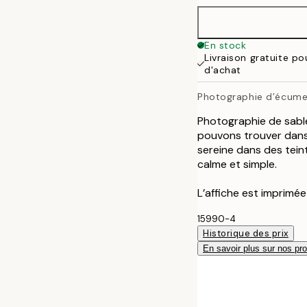
40x50 cm
En stock
Livraison gratuite p
50x70 cm
d'achat
Photographie d’écume 
Photographie de sabl
pouvons trouver dans 
sereine dans des tein
calme et simple.
L’affiche est imprimé
15990-4
Historique des prix
En savoir plus sur nos pro