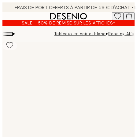
Skip
to
main
SALE - 50% DE REMISE SUR LES AFFICHES*
content.
▸
▸
Tableaux en noir et blanc
Reading Affic
Product
images