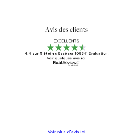
Avis des clients
EXCELLENTS
4.4 sur 5 étoiles
Basé sur 108341 Évaluation.
Voir quelques avis ici.
Acheteur vérifié
Avis
des
Impression que le colis avait été
clients
ouvert.Feuille enveloppant les affiches
abîmées aux extrémités.
4 juin
Edith G
Voir plus d’avis ici