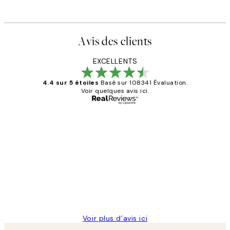
Avis des clients
EXCELLENTS
4.4 sur 5 étoiles
Basé sur 108341 Évaluation.
Voir quelques avis ici.
Acheteur vérifié
Avis
des
Impression que le colis avait été
clients
ouvert.Feuille enveloppant les affiches
abîmées aux extrémités.
4 juin
Edith G
Voir plus d’avis ici