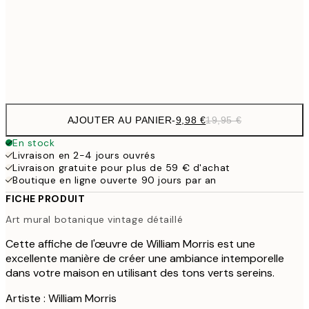
24,5
70x100 cm
Frame
options
AJOUTER AU PANIER
-
9,98 €
19,95 €
En stock
Livraison en 2-4 jours ouvrés
Livraison gratuite pour plus de 59 € d'achat
Boutique en ligne ouverte 90 jours par an
FICHE PRODUIT
Art mural botanique vintage détaillé
Cette affiche de l'œuvre de William Morris est une
excellente manière de créer une ambiance intemporelle
dans votre maison en utilisant des tons verts sereins.
Artiste : William Morris