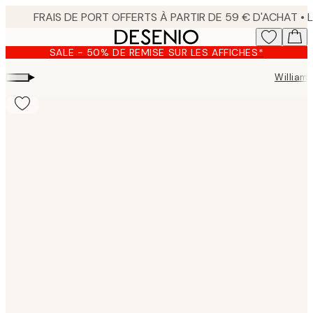
Skip
to
main
SALE - 50% DE REMISE SUR LES AFFICHES*
content.
▸
William 
Product
images