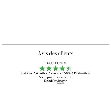
50%*
rait Affiche
Pasta la Vista Affiche
€
À partir de 6,50 €
13 €
Avis des clients
EXCELLENTS
4.4 sur 5 étoiles
Basé sur 108341 Évaluation.
Voir quelques avis ici.
Acheteur vérifié
Avis
des
Impression que le colis avait été
clients
ouvert.Feuille enveloppant les affiches