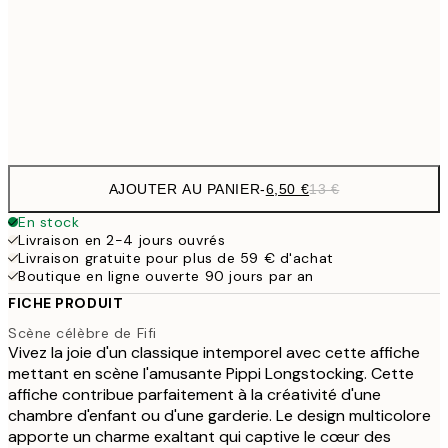
16,2
50x70 cm
32,
Frame
options
AJOUTER AU PANIER
-
6,50 €
13 €
En stock
Livraison en 2-4 jours ouvrés
Livraison gratuite pour plus de 59 € d'achat
Boutique en ligne ouverte 90 jours par an
FICHE PRODUIT
Scène célèbre de Fifi
Vivez la joie d'un classique intemporel avec cette affiche
mettant en scène l'amusante Pippi Longstocking. Cette
affiche contribue parfaitement à la créativité d'une
chambre d'enfant ou d'une garderie. Le design multicolore
apporte un charme exaltant qui captive le cœur des