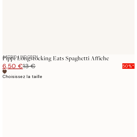
ASTRID LINDGREN
Pippi Longstocking Eats Spaghetti Affiche
6,50 €
13 €
50%*
Choisissez la taille