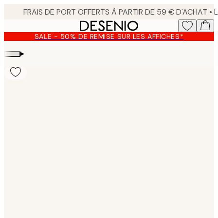
Skip
to
main
SALE - 50% DE REMISE SUR LES AFFICHES*
content.
▸
Product
images