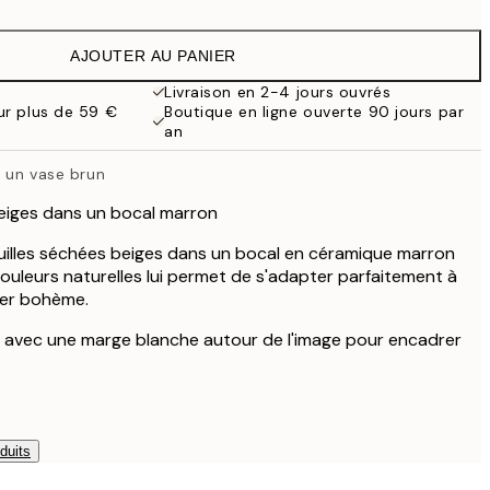
9,98 €
19,95 €
AJOUTER AU PANIER
16,23 €
32,45 €
Livraison en 2-4 jours ouvrés
our plus de 59 €
Boutique en ligne ouverte 90 jours par
an
s un vase brun
beiges dans un bocal marron
uilles séchées beiges dans un bocal en céramique marron
couleurs naturelles lui permet de s'adapter parfaitement à
er bohème.
é avec une marge blanche autour de l'image pour encadrer
duits