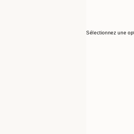
Sélectionnez une opt
Frame
21x30 cm
options