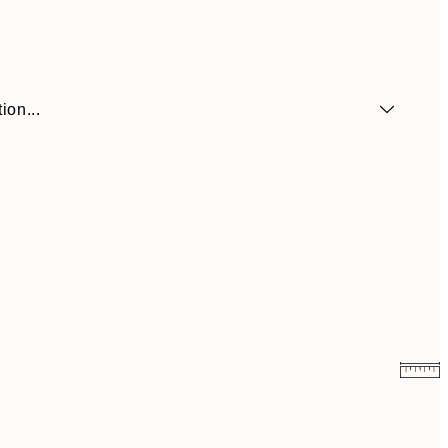
ion...
6,50 €
13 €