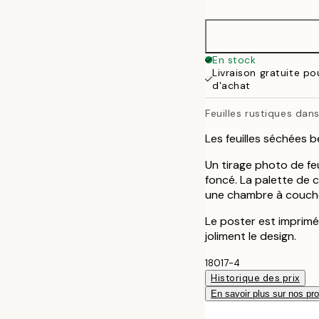
30x40 cm
50x70 cm
En stock
Livraison gratuite p
d'achat
Feuilles rustiques dan
Les feuilles séchées 
Un tirage photo de fe
foncé. La palette de 
une chambre à couch
Le poster est imprim
joliment le design.
18017-4
Historique des prix
En savoir plus sur nos pro