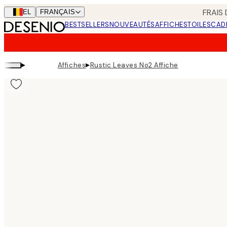
Skip
FRAIS
BEL
FRANÇAIS
to
BESTSELLERS
NOUVEAUTÉS
AFFICHES
TOILES
CAD
main
content.
▸
▸
Affiches
Rustic Leaves No2 Affiche