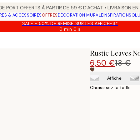
 DE PORT OFFERTS À PARTIR DE 59 € D'ACHAT • LIVRAISON E
RES & ACCESSOIRES
OFFRES
DÉCORATION MURALE
INSPIRATION
SOLU
SALE - 50% DE REMISE SUR LES AFFICHES*
0 min
0 s
Valable
jusqu'au
:
2026-
Rustic Leaves N
08-
09
6,50 €
13 €
Affiche
Choisissez la taille