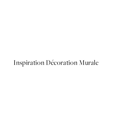
50%*
Abstract Green Shapes No2
À partir de 6,50 €
13 €
Inspiration Décoration Murale