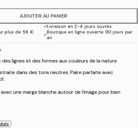
10,98 €
21,95 €
AJOUTER AU PANIER
15,23 €
30,45 €
Livraison en 2-4 jours ouvrés
our plus de 59 €
Boutique en ligne ouverte 90 jours par
15,23 €
an
30,45 €
19 €
e
38 €
c des lignes et des formes aux couleurs de la nature
27,23 €
54,45 €
straite dans des tons neutres. Paire parfaite avec
59,50 €
1.
119 €
e avec une marge blanche autour de l’image pour bien
duits