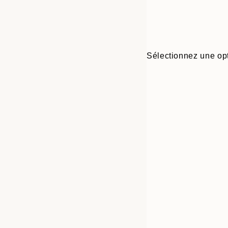
Sélectionnez une opt
Frame
21x30 cm
options