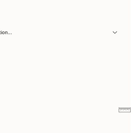
ion...
7,50 €
15 €