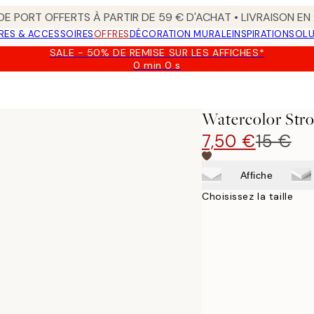
 DE PORT OFFERTS À PARTIR DE 59 € D'ACHAT • LIVRAISON E
RES & ACCESSOIRES
OFFRES
DÉCORATION MURALE
INSPIRATION
SOLU
SALE - 50% DE REMISE SUR LES AFFICHES*
0 min
0 s
Valable
jusqu'au
:
2026-
Watercolor Stro
08-
09
7,50 €
15 €
Affiche
Choisissez la taille