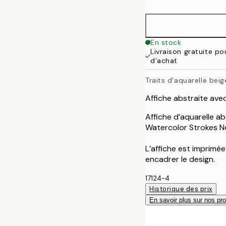
30x40 cm
40x50 cm
En stock
Livraison gratuite p
50x50 cm
d'achat
Traits d'aquarelle beig
50x70 cm
Affiche abstraite ave
70x100 cm
Affiche d’aquarelle ab
Watercolor Strokes No
100x150 cm
L’affiche est imprimé
encadrer le design.
17124-4
Historique des prix
En savoir plus sur nos pro