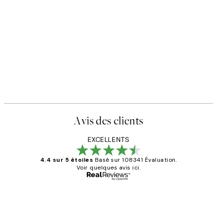
50%*
SS25
he
Happy Place Affiche
,95 €
À partir de 3,98 €
7,95 €
Avis des clients
EXCELLENTS
4.4 sur 5 étoiles
Basé sur 108341 Évaluation.
Voir quelques avis ici.
Acheteur vérifié
Avis
des