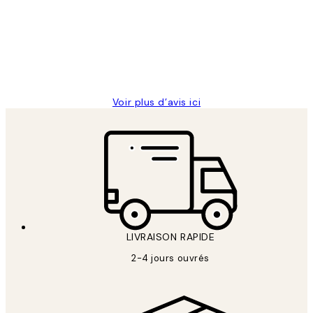
Impression que le colis avait été
clients
ouvert.Feuille enveloppant les affiches
abîmées aux extrémités.
4 juin
Edith G
Voir plus d’avis ici
LIVRAISON RAPIDE
2-4 jours ouvrés