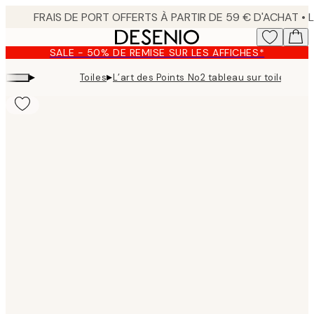
Skip
to
main
SALE - 50% DE REMISE SUR LES AFFICHES*
content.
▸
▸
Toiles
L’art des Points No2 tableau sur toile
Product
images