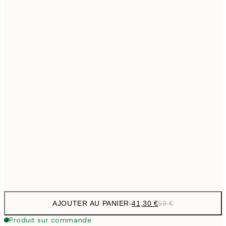
69,3
50x70 cm
Pas de cadre
AJOUTER AU PANIER
-
41,30 €
59 €
Produit sur commande