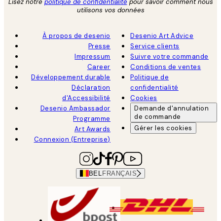
Lisez notre
politique de confidentialité
pour savoir comment nous
utilisons vos données
À propos de desenio
Desenio Art Advice
Presse
Service clients
Impressum
Suivre votre commande
Career
Conditions de ventes
Développement durable
Politique de
Déclaration
confidentialité
d'Accessibilité
Cookies
Desenio Ambassador
Demande d'annulation
de commande
Programme
Gérer les cookies
Art Awards
Connexion (Entreprise)
BEL
FRANÇAIS