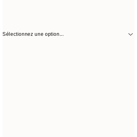
Sélectionnez une option...
41,3
30x40 cm