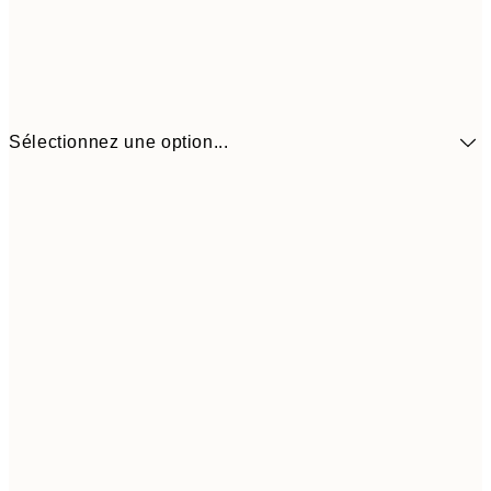
Sélectionnez une option...
41,3
30x40 cm