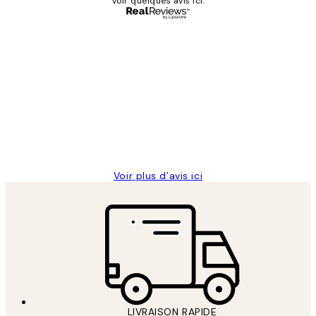
Voir quelques avis ici.
Acheteur vérifié
Avis
des
Impression que le colis avait été
clients
ouvert.Feuille enveloppant les affiches
abîmées aux extrémités.
4 juin
Edith G
Voir plus d’avis ici
LIVRAISON RAPIDE