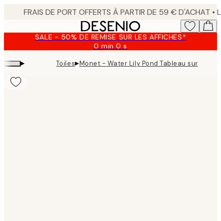
Skip
to
main
SALE - 50% DE REMISE SUR LES AFFICHES*
content.
0 min
0 s
Valable
jusqu'au
▸
▸
Toiles
Monet - Water Lily Pond Tableau sur toile
:
2026-
08-
09
Product