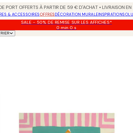
 DE PORT OFFERTS À PARTIR DE 59 € D'ACHAT • LIVRAISON E
RES & ACCESSOIRES
OFFRES
DÉCORATION MURALE
INSPIRATION
SOLU
SALE - 50% DE REMISE SUR LES AFFICHES*
0 min
0 s
Valable
TRIER
jusqu'au
:
2026-
08-
09