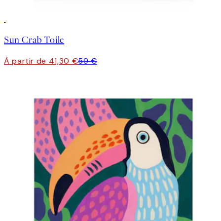
30%*
Sun Crab Toile
À partir de 41,30 €
59 €