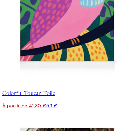
30%*
Colorful Toucan Toile
À partir de 41,30 €
59 €