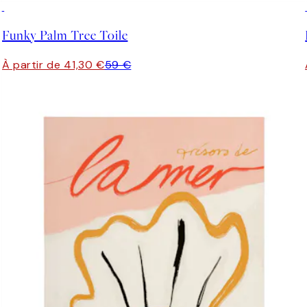
30%*
Funky Palm Tree Toile
À partir de 41,30 €
59 €