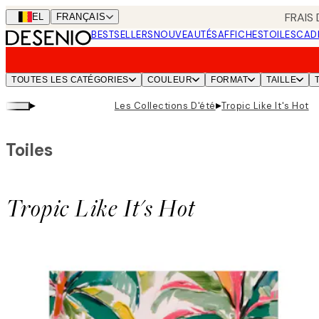
Skip
FRAIS
BEL
FRANÇAIS
to
BESTSELLERS
NOUVEAUTÉS
AFFICHES
TOILES
CAD
main
content.
TOUTES LES CATÉGORIES
COULEUR
FORMAT
TAILLE
▸
▸
Les Collections D'été
Tropic Like It's Hot
Toiles
Tropic Like It's Hot