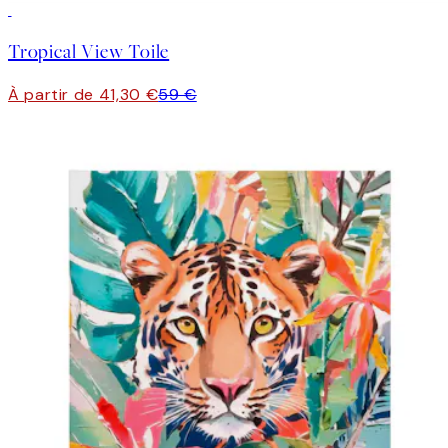
30%*
Tropical View Toile
À partir de 41,30 €
59 €