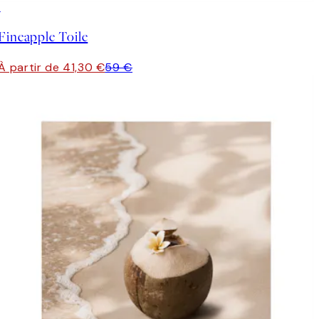
30%*
Fineapple Toile
À partir de 41,30 €
59 €