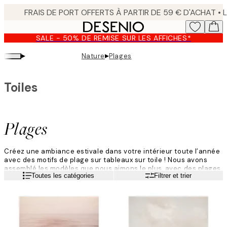
Skip
to
main
SALE - 50% DE REMISE SUR LES AFFICHES*
content.
▸
▸
Nature
Plages
Toiles
Plages
Créez une ambiance estivale dans votre intérieur toute l’année
avec des motifs de plage sur tableaux sur toile ! Nous avons
assemblé les modèles que nous aimons le plus, avec des plages
Lire la suite
Toutes les catégories
Filtrer et trier
de sable, de jolis bords de mer et des palmiers exotiques.
Laissez-vous séduire par un mélange de couleurs pastel ou de
designs intemporels aux couleurs apaisantes et naturelles.