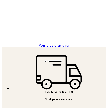
Avis
des
Impression que le colis avait été
clients
ouvert.Feuille enveloppant les affiches
abîmées aux extrémités.
4 juin
Edith G
Voir plus d’avis ici
LIVRAISON RAPIDE
2-4 jours ouvrés