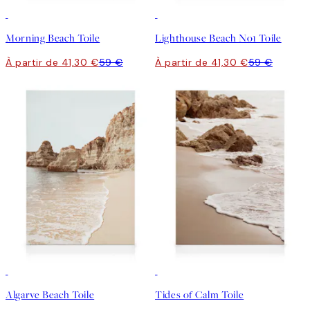
30%*
30%*
Morning Beach Toile
Lighthouse Beach No1 Toile
À partir de 41,30 €
59 €
À partir de 41,30 €
59 €
30%*
Algarve Beach Toile
Tides of Calm Toile