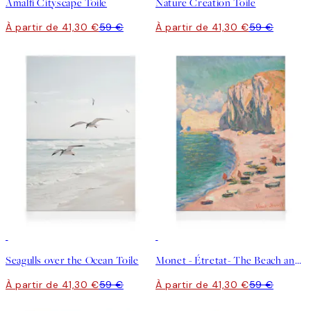
Amalfi Cityscape Toile
Nature Creation Toile
À partir de 41,30 €
59 €
À partir de 41,30 €
59 €
30%*
30%*
Seagulls over the Ocean Toile
Monet - Étretat- The Beach and the Falaise d'Amont Toile
À partir de 41,30 €
59 €
À partir de 41,30 €
59 €