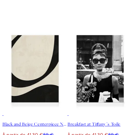
30%*
30%*
Black and Beige Centerpiece No2 Toile
Breakfast at Tiffany´s Toile
À partir de 41,30 €
59 €
À partir de 41,30 €
59 €