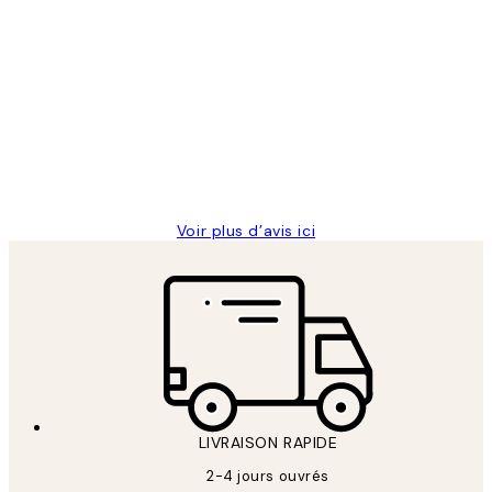
Acheteur vérifié
Avis
des
Impression que le colis avait été
clients
ouvert.Feuille enveloppant les affiches
abîmées aux extrémités.
4 juin
Edith G
Voir plus d’avis ici
LIVRAISON RAPIDE
2-4 jours ouvrés