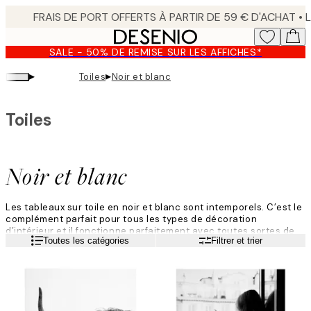
Skip
to
main
SALE - 50% DE REMISE SUR LES AFFICHES*
content.
▸
▸
Toiles
Noir et blanc
Toiles
Noir et blanc
Les tableaux sur toile en noir et blanc sont intemporels. C’est le
complément parfait pour tous les types de décoration
d’intérieur et il fonctionne parfaitement avec toutes sortes de
Lire la suite
Toutes les catégories
Filtrer et trier
styles d’art, de couleurs et de pièces. Trouvez des motifs
monochromes sous forme de motifs graphiques, d’illustrations
dessinées à la main et d’art typographique.