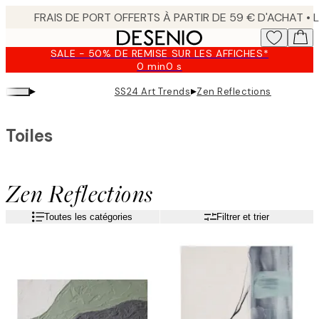
Skip
to
main
SALE - 50% DE REMISE SUR LES AFFICHES*
content.
0 min
0 s
Valable
jusqu'au
▸
▸
SS24 Art Trends
Zen Reflections
:
2026-
08-
Toiles
10
Zen Reflections
Toutes les catégories
Filtrer et trier