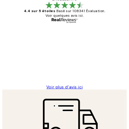
4.4 sur 5 étoiles
Basé sur 108341 Évaluation.
Voir quelques avis ici.
Acheteur vérifié
Avis
des
Impression que le colis avait été
clients
ouvert.Feuille enveloppant les affiches
abîmées aux extrémités.
4 juin
Edith G
Voir plus d’avis ici