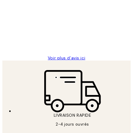
Acheteur vérifié
Avis
des
Impression que le colis avait été
clients
ouvert.Feuille enveloppant les affiches
abîmées aux extrémités.
4 juin
Edith G
Voir plus d’avis ici
LIVRAISON RAPIDE
2-4 jours ouvrés