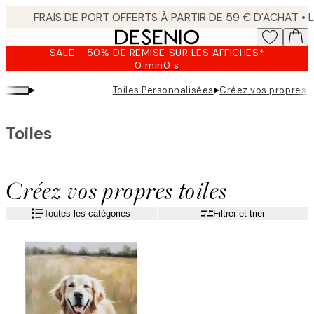
Skip
to
main
SALE - 50% DE REMISE SUR LES AFFICHES*
content.
0 min
0 s
Valable
jusqu'au
▸
▸
Toiles Personnalisées
Créez vos propres t
:
2026-
08-
Toiles
09
Créez vos propres toiles
Toutes les catégories
Filtrer et trier